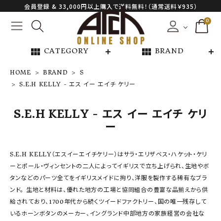
会員登録 & 33,000円以上購入で送料無料！（通常送料￥935）
0
view_module
view_module
CATEGORY
BRAND
HOME
BRAND
S
S.E.H KELLY - エス イー エイチ ケリー
NEW ARRIVAL
S.E.H KELLY - エス イー エイチ ケリ
ARCH EXCLUSIVE
ー
BRAND
S.E.H KELLY（エスイーエイチケリー）はサラ・エリザベス・ハケット・ケリ
ーとポール・ヴィンセントの二人によってイギリスで立ち上げられ、生地やボ
CATEGORY
タンなどのパーツ全てをイギリスメイドに拘り、洋服を製作する稀有なブラ
ンド。 生地と材料は、優れた地方の工場と協同組合の豊富な品揃えから供
CONTENTS
給されており、1700年代から続くツイードファクトリー、国の唯一残存して
いるホーンボタンのメーカー、イングランド中部地方の家族経営の会社な