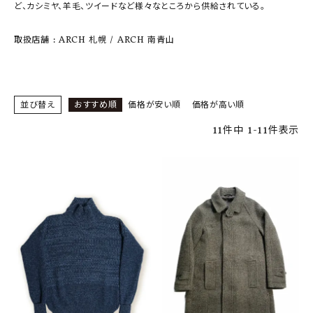
SHOP
ど、カシミヤ、羊毛、ツイードなど様々なところから供給されている。
INFORMATION
取扱店舗 : ARCH 札幌 / ARCH 南青山
ご利用ガイド
プライバシーポリシー
並び替え
おすすめ順
価格が安い順
価格が高い順
特定商取引法について
11
件中
1
-
11
件表示
お問い合わせ
OFFICIAL WEB SITE
ACCOUNT MENU
ようこそ ゲスト 様
meeting_room
person
ログイン
会員登録