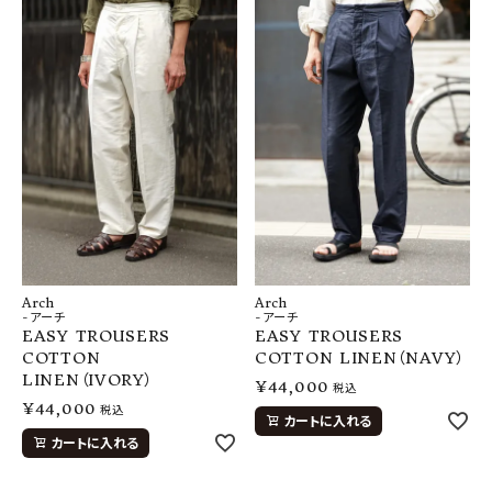
SHOP
INFORMATION
ご利用ガイド
プライバシーポリシー
特定商取引法について
お問い合わせ
OFFICIAL WEB SITE
Arch
Arch
-アーチ
-アーチ
EASY TROUSERS
EASY TROUSERS
ACCOUNT MENU
COTTON
COTTON LINEN（NAVY）
ようこそ ゲスト 様
LINEN（IVORY）
¥
44,000
税込
¥
44,000
税込
meeting_room
person
ログイン
会員登録
カートに入れる
カートに入れる