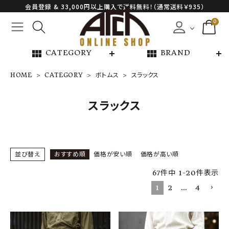
会員登録 & 33,000円以上購入で送料無料！（通常送料￥935）
0
view_module
view_module
CATEGORY
BRAND
HOME
CATEGORY
ボトムス
スラックス
NEW ARRIVAL
スラックス
ARCH EXCLUSIVE
BRAND
並び替え
おすすめ順
価格が安い順
価格が高い順
67
件中
1
-
20
件表示
CATEGORY
1
2
…
4
CONTENTS