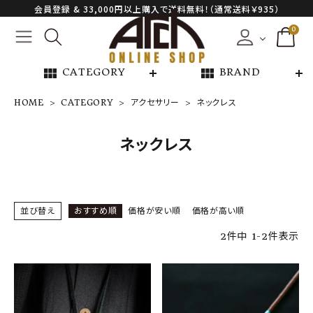
会員登録 & 33,000円以上購入で送料無料！（通常送料￥935）
0
view_module
view_module
CATEGORY
BRAND
HOME
CATEGORY
アクセサリー
ネックレス
NEW ARRIVAL
ネックレス
ARCH EXCLUSIVE
BRAND
並び替え
おすすめ順
価格が安い順
価格が高い順
2
件中
1
-
2
件表示
CATEGORY
CONTENTS