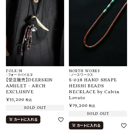
SHOP
INFORMATION
ご利用ガイド
プライバシーポリシー
特定商取引法について
お問い合わせ
FOLK/N
NORTH WORKS
OFFICIAL WEB SITE
-フォークバイエヌ
-ノースワークス
【受注販売】DEERSKIN
S-028 HAND SHAPE
AMULET - ARCH
HEISHI BEADS
ACCOUNT MENU
EXCLUSIVE
NECKLACE by Calvin
Lovato
ようこそ ゲスト 様
¥
35,200
税込
¥
79,200
税込
SOLD OUT
meeting_room
person
ログイン
会員登録
SOLD OUT
カートに入れる
カートに入れる