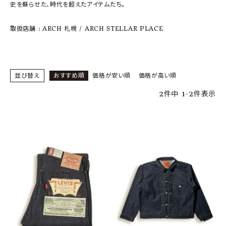
SHOP
史を蘇らせた、時代を超えたアイテムたち。
INFORMATION
取扱店舗 : ARCH 札幌 / ARCH STELLAR PLACE
ご利用ガイド
プライバシーポリシー
並び替え
おすすめ順
価格が安い順
価格が高い順
特定商取引法について
2
件中
1
-
2
件表示
お問い合わせ
OFFICIAL WEB SITE
ACCOUNT MENU
ようこそ ゲスト 様
meeting_room
person
ログイン
会員登録