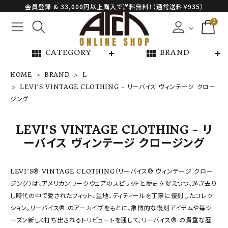
会員登録 & 33,000円以上購入で送料無料！（通常送料￥935）
0
view_module
view_module
CATEGORY
BRAND
HOME
BRAND
L
LEVI'S VINTAGE CLOTHING - リーバイス ヴィンテージ クロー
ジング
NEW ARRIVAL
ARCH EXCLUSIVE
LEVI'S VINTAGE CLOTHING - リ
ーバイス ヴィンテージ クロージング
BRAND
LEVI’S® VINTAGE CLOTHING（リーバイス® ヴィンテージ クロー
CATEGORY
ジング）は、アメリカンワークウェアのスピリットと歴史を捉えつつ、過ぎ去り
し時代の中で愛されたフィット、生地、ディティールを丁寧に復刻したコレク
CONTENTS
ション。リーバイス® のアーカイブをもとに、象徴的な復刻アイテムや毎シ
ーズン新しく打ち出されるトリビュートを通して、リーバイス® の貴重な歴