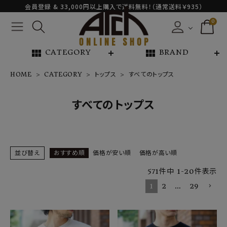
会員登録 & 33,000円以上購入で送料無料！（通常送料￥935）
0
view_module
view_module
CATEGORY
BRAND
HOME
CATEGORY
トップス
すべてのトップス
NEW ARRIVAL
すべてのトップス
ARCH EXCLUSIVE
BRAND
並び替え
おすすめ順
価格が安い順
価格が高い順
571
件中
1
-
20
件表示
CATEGORY
1
2
…
29
CONTENTS