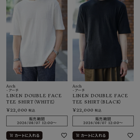
SHOP
INFORMATION
ご利用ガイド
プライバシーポリシー
特定商取引法について
お問い合わせ
OFFICIAL WEB SITE
Arch
Arch
-アーチ
-アーチ
LINEN DOUBLE FACE
LINEN DOUBLE FACE
ACCOUNT MENU
TEE SHIRT（WHITE）
TEE SHIRT（BLACK）
ようこそ ゲスト 様
¥
22,000
¥
22,000
税込
税込
meeting_room
person
販売期間
販売期間
ログイン
会員登録
2026/08/07 12:00
〜
2026/08/07 12:00
〜
カートに入れる
カートに入れる