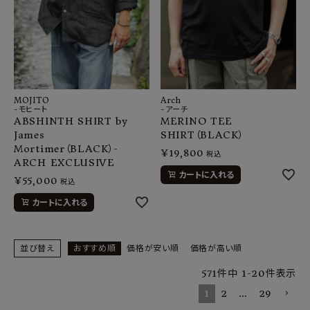
MOJITO
Arch
-モヒート
-アーチ
ABSHINTH SHIRT by
MERINO TEE
James
SHIRT（BLACK）
Mortimer（BLACK）-
¥
19,800
税込
ARCH EXCLUSIVE
カートに入れる
¥
55,000
税込
カートに入れる
並び替え
おすすめ順
価格が安い順
価格が高い順
571
件中
1
-
20
件表示
1
2
…
29