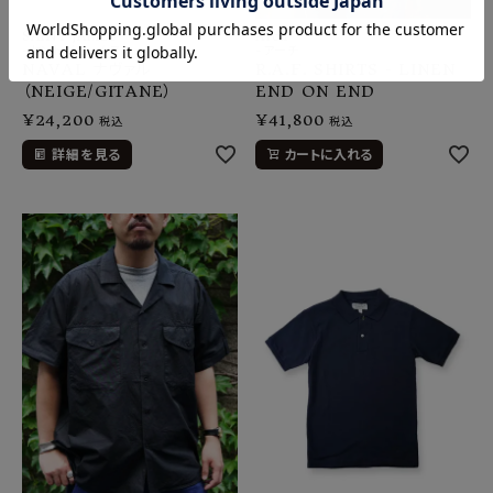
SAINT JAMES
Arch
-セントジェームス
-アーチ
NAVAL ナヴァル
R.A.F. SHIRTS - LINEN
（NEIGE/GITANE）
END ON END
¥
24,200
¥
41,800
税込
税込
詳細を見る
カートに入れる