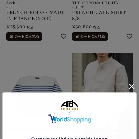
Arch
THE CORONA UTILITY
-アーチ
-コロナ
FRENCH POLO - MADE
FRENCH CAFE SHIRT
IN FRANCE（NOIR）
S/S
¥
25,300
¥
30,800
税込
税込
カートに入れる
カートに入れる