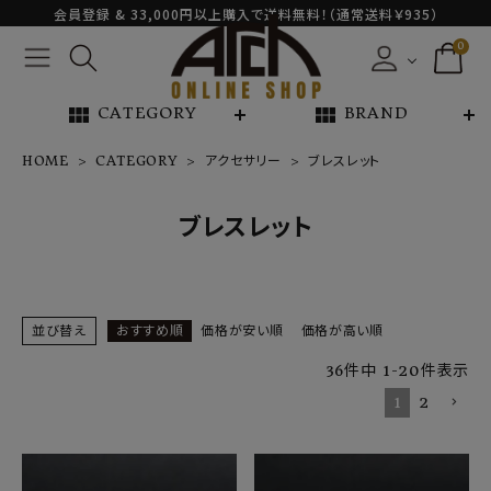
会員登録 & 33,000円以上購入で送料無料！（通常送料￥935）
0
view_module
view_module
CATEGORY
BRAND
HOME
CATEGORY
アクセサリー
ブレスレット
NEW ARRIVAL
ブレスレット
ARCH EXCLUSIVE
BRAND
並び替え
おすすめ順
価格が安い順
価格が高い順
36
件中
1
-
20
件表示
CATEGORY
1
2
CONTENTS