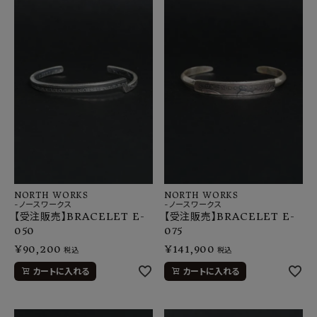
SHOP
INFORMATION
ご利用ガイド
プライバシーポリシー
特定商取引法について
お問い合わせ
OFFICIAL WEB SITE
NORTH WORKS
NORTH WORKS
-ノースワークス
-ノースワークス
【受注販売】BRACELET E-
【受注販売】BRACELET E-
ACCOUNT MENU
050
075
ようこそ ゲスト 様
¥
90,200
¥
141,900
税込
税込
meeting_room
person
ログイン
会員登録
カートに入れる
カートに入れる