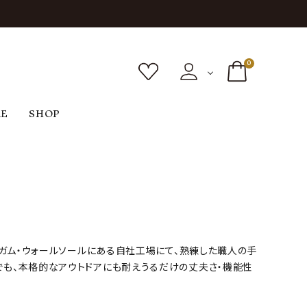
0
RE
SHOP
ボトムス
シューズ
バッグ
F
G
H
I
ヴィンテージ
O
P
R
S
ミンガム・ウォールソールにある自社工場にて、熟練した職人の手
でも、本格的なアウトドアにも耐えうるだけの丈夫さ・機能性