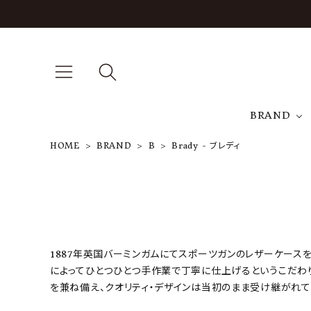
BRAND
HOME
BRAND
B
Brady - ブレディ
A
NEW ARRIVAL
J
ARCH EXCLUSIVE
T
BRAND
1887年英国バーミンガムにてスポーツガンのレザーケースを
によってひとつひとつ手作業で丁寧に仕上げるというこだわり
を兼ね備え、クオリティ・デザインは当初のまま受け継がれて
CATEGORY