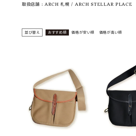
取扱店舗 : ARCH 札幌 / ARCH STELLAR PLACE
CONTENTS
ア
SHOP
並び替え
おすすめ順
価格が安い順
価格が高い順
INFORMATION
アナ
ご利用ガイド
プライバシーポリシー
特定商取引法について
お問い合わせ
OFFICIAL WEB SITE
ACCOUNT MENU
ようこそ ゲスト 様
meeting_room
person
ログイン
会員登録