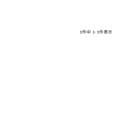
ア ボンタージ
オーベルジュ
アミアカルヴァ
3
件中
1
-
3
件表示