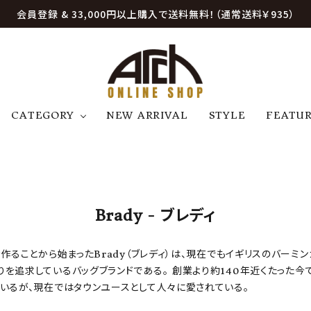
会員登録 & 33,000円以上購入で送料無料！（通常送料￥935）
CATEGORY
NEW ARRIVAL
STYLE
FEATU
アウター
ジャケット
トップス
B
C
D
E
帽子
アクセサリー
ファッション雑貨
K
L
M
N
Brady - ブレディ
U
W
etc
作ることから始まったBrady（ブレディ）は、現在でもイギリスのバー
を追求しているバッグブランドである。 創業より約140年近くたった今
いるが、現在ではタウンユースとして人々に愛されている。