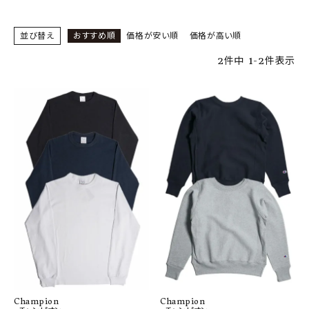
SHOP
並び替え
おすすめ順
価格が安い順
価格が高い順
INFORMATION
2
件中
1
-
2
件表示
ご利用ガイド
プライバシーポリシー
特定商取引法について
お問い合わせ
OFFICIAL WEB SITE
ACCOUNT MENU
ようこそ ゲスト 様
meeting_room
person
ログイン
会員登録
Champion
Champion