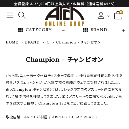
会員登録 & 33,000円以上購入で送料無料！（通常送料￥935）
0
view_module
view_module
CATEGORY
BRAND
HOME
BRAND
C
Champion - チャンピオン
NEW ARRIVAL
Champion - チャンピオン
ARCH EXCLUSIVE
1919年、ニューヨーク州ロチェスターで誕生し、優れた運動性能と耐久性を
誇る、「スウェットシャツ」が米軍学校の訓練用ウェアに採用されました。以
BRAND
後、Champion（チャンピオン）は、カレッジやプロのアスリート達に育てら
れ、全幅の信頼を獲得してきました。常にアスリートの立場で考え、新しいも
CATEGORY
のを追求する精神（=Champion 1st）をウェアに宿してきました。
CONTENTS
取扱店舗 : ARCH 米村屋 / ARCH STELLAR PLACE