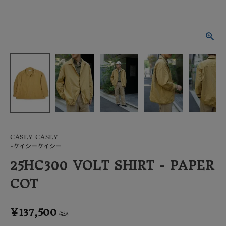
ACCOUNT MENU
ようこそ ゲスト 様
meeting_room
person
ログイン
会員登録
CASEY CASEY
-ケイシーケイシー
25HC300 VOLT SHIRT - PAPER
COT
¥
137,500
税込