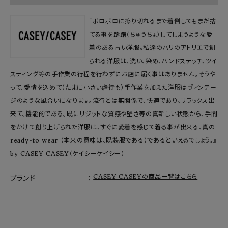
『ボロボロに擦り切れるまで着倒してもまだ捨
てる事を躊躇（ちゅうちょ）してしまうような愛
着のある古い洋服。私達のパリのアトリエで創
られる洋服は、洗い、染め、ハンドステッチ、ツイ
スティング等の手作業の行程を行わずにお店に届く事はありません。そうや
って、愛情を込めて（たまに小さい虐待も）手作業を加えた洋服はヴィンテー
ジのような風合いになります。流行とは無関係で、快適であり、リラックス出
来て、機能的である。既にリジットな質感や堅さ等の真新しい状態から、手間
をかけて創り上げられた洋服は、すぐに愛着を感じて着る事が出来る、真の
ready-to wear （本来の意味は、既製服である）であるといえるでしょう。』
by CASEY CASEY（ケイシーケイシー）
CASEY CASEYの商品一覧はこちら
ブランド