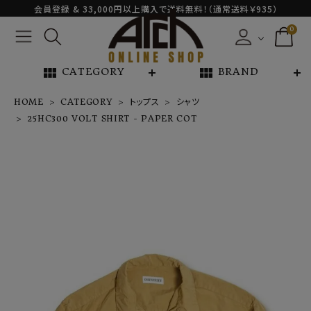
会員登録 & 33,000円以上購入で送料無料！（通常送料￥935）
0
view_module
view_module
CATEGORY
BRAND
HOME
CATEGORY
トップス
シャツ
25HC300 VOLT SHIRT - PAPER COT
25HC300 VOL
T SHIRT - PA
PER COT
¥
137,500
NEW ARRIVAL
ARCH EXCLUSIVE