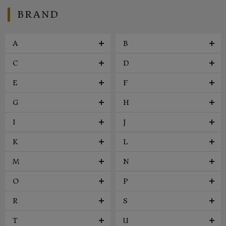
BRAND
A
B
C
D
E
F
G
H
I
J
K
L
M
N
O
P
R
S
T
U