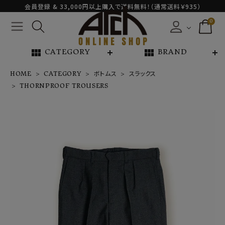
会員登録 & 33,000円以上購入で送料無料！（通常送料￥935）
0
view_module
view_module
CATEGORY
BRAND
HOME
CATEGORY
ボトムス
スラックス
THORNPROOF TROUSERS
THORNPROO
F TROUSERS
¥
55,000
NEW ARRIVAL
ARCH EXCLUSIVE