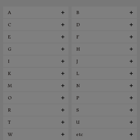
A
B
C
D
E
F
G
H
I
J
K
L
M
N
O
P
R
S
T
U
W
etc