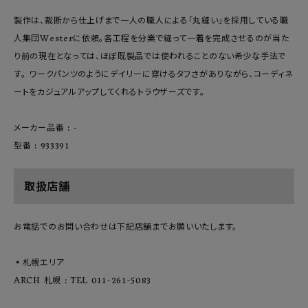
製作は、裁断から仕上げまで一人の職人による「丸縫い」を採用している職
人集団Westerに依頼。各工程を分業で縫って一着を完成させるのが当た
り前の現在となっては、ほぼ既製品では使われることのない希少な手法で
す。 ワークパンツのようにデイリーに穿けるタフさがありながら、コーディネ
ートをカジュアルアップしてくれるトラウザーズです。
メーカー品番 : -
型番 : 933391
取扱店舗
お電話でのお問い合わせは下記店舗までお願いいたします。
▪️札幌エリア
ARCH 札幌 : TEL 011-261-5083