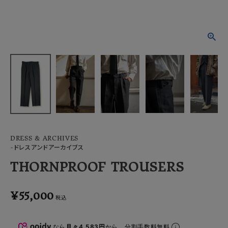
ACCOUNT MENU
ようこそ ゲスト 様
meeting_room
person
ログイン
会員登録
DRESS & ARCHIVES
-ドレスアンドアーカイブス
THORNPROOF TROUSERS
¥
55,000
税込
なら
月々4,583円
から。分割手数料無料