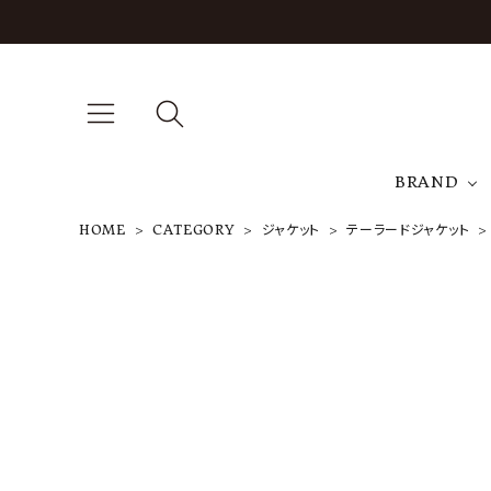
BRAND
HOME
CATEGORY
ジャケット
テーラードジャケット
A
J
T
HC020 WO
RKSHOP C
OAT
¥
181,500