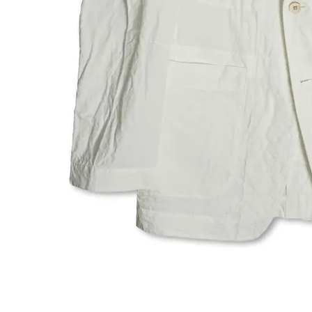
お問い合わせ
OFFICIAL WEB SITE
ACCOUNT MENU
ようこそ ゲスト 様
meeting_room
person
ログイン
会員登録