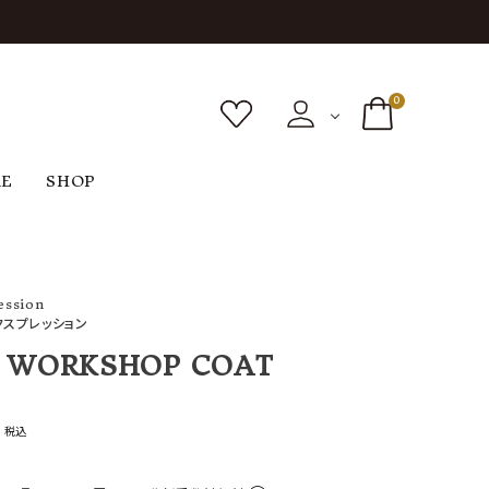
0
RE
SHOP
ボトムス
シューズ
バッグ
F
G
H
I
ヴィンテージ
ession
O
P
R
S
クスプレッション
 WORKSHOP COAT
0
税込