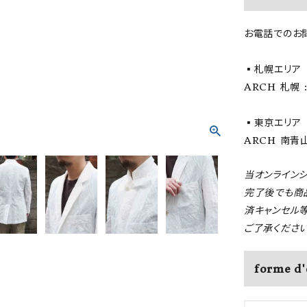
お電話でのお
▪️札幌エリア
ARCH 札幌 : 
▪️東京エリア
ARCH 南青山 
当オンライン
完了後でも商
済キャンセル
ご了承ください
forme d'