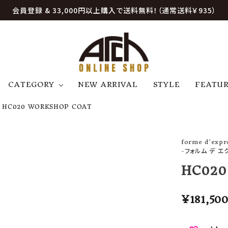
会員登録 & 33,000円以上購入で送料無料！（通常送料￥935）
CATEGORY
NEW ARRIVAL
STYLE
FEATU
HC020 WORKSHOP COAT
アウター
ジャケット
トップス
B
C
D
E
帽子
アクセサリー
ファッション雑貨
forme d'expr
K
L
M
N
-フォルム デ エ
U
W
etc
HC020
¥
181,50