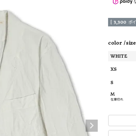
ーチ
アーチサッポロ
オールデン
[
3,300
ポイ
color
size
トミカ
アストールフレックス
アーツアンドクラフツ
WHITE
XS
S
M
在庫切れ