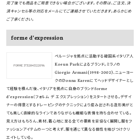
完了後でも商品をご用意できない場合がございます。その際は、ご注文、決
済キャンセル等の対応をメールにてご連絡させていただきます。あらかじめ
ご了承ください。
forme d'expression
ペルージャを拠点に活動する韓国系イタリア人
Koeun Parkによるブランド。ミラノの
Giorgio Armani(1998-2002)、ニューヨー
クのDonna Karenにてヘッドデザイナーとし
て経験を積んだ後、イタリアを拠点に自身のブランドforme
d'expression（フォルム デ エクスプレッション）をスタートさせる。デザイ
ナーの得意とするドレーピングのテクニックにより産み出される造形美がと
ても美しく直線的なラインでありながらも繊細な表情を持ち合わせている。
見え方はもちろん、素材、着心地に至る全ての要素を妥協なく展開し服をフ
ァッションアイテムの一つと考えず、服を通じて異なる個性を結びつけクリ
エイトしている。