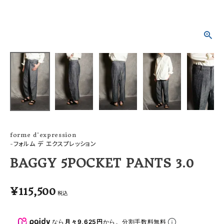
ACCOUNT MENU
ようこそ ゲスト 様
meeting_room
person
ログイン
会員登録
forme d'expression
-フォルム デ エクスプレッション
BAGGY 5POCKET PANTS 3.0
¥
115,500
税込
なら
月々9,625円
から。分割手数料無料