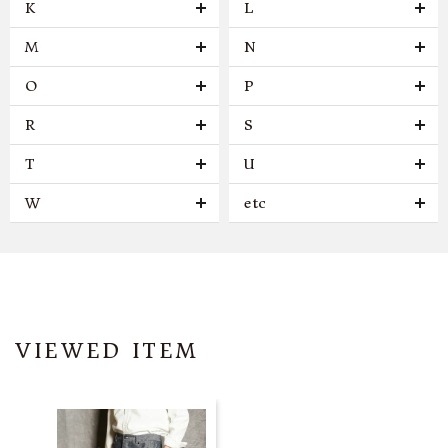
K
L
M
N
O
P
R
S
T
U
W
etc
VIEWED ITEM