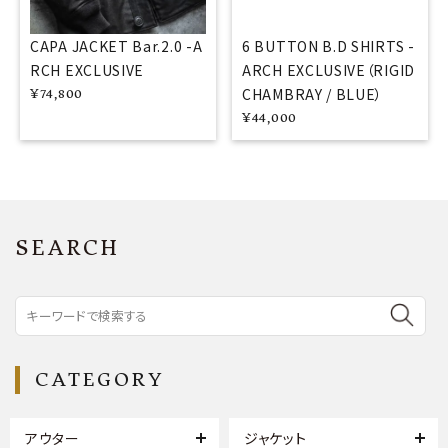
CAPA JACKET Bar.2.0 -A
6 BUTTON B.D SHIRTS -
RCH EXCLUSIVE
ARCH EXCLUSIVE（RIGID
CHAMBRAY / BLUE）
¥
74,800
¥
44,000
SEARCH
CATEGORY
アウター
ジャケット