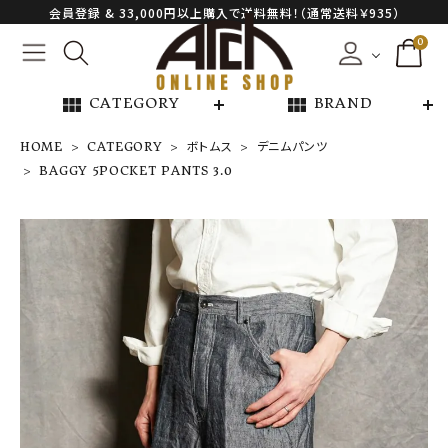
会員登録 & 33,000円以上購入で送料無料！（通常送料￥935）
0
view_module
view_module
CATEGORY
BRAND
HOME
CATEGORY
ボトムス
デニムパンツ
BAGGY 5POCKET PANTS 3.0
BAGGY 5POC
KET PANTS 3.
0
¥
115,500
NEW ARRIVAL
ARCH EXCLUSIVE