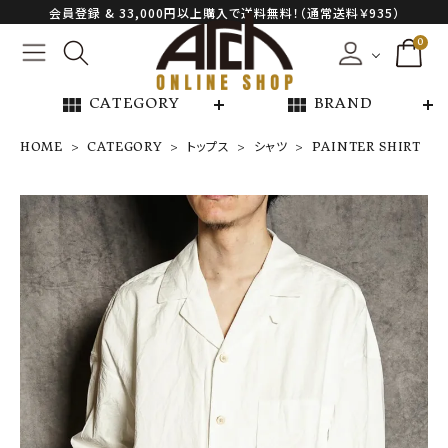
会員登録 & 33,000円以上購入で送料無料！（通常送料￥935）
0
view_module
view_module
CATEGORY
BRAND
HOME
CATEGORY
トップス
シャツ
PAINTER SHIRT
PAINTER SHI
RT
¥
97,900
NEW ARRIVAL
ARCH EXCLUSIVE