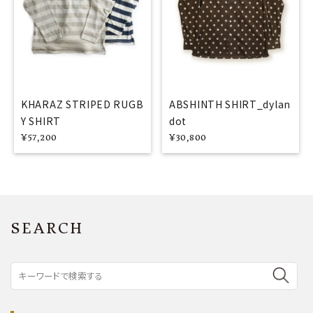
KHARAZ STRIPED RUGB
ABSHINTH SHIRT_dylan
Y SHIRT
dot
¥
57,200
¥
30,800
SEARCH