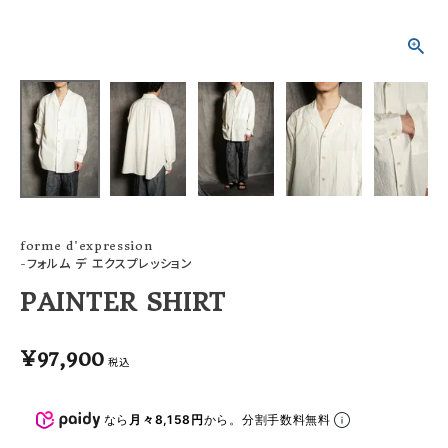
ACCOUNT MENU
ようこそ ゲスト 様
meeting_room
person
ログイン
会員登録
forme d'expression
-フォルム デ エクスプレッション
PAINTER SHIRT
¥
97,900
税込
なら
月々8,158円
から。分割手数料無料