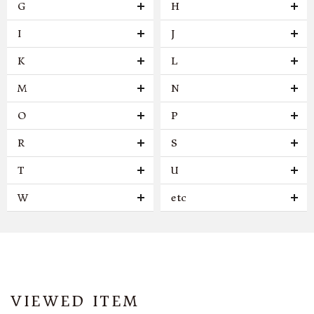
G
H
I
J
K
L
M
N
O
P
R
S
T
U
W
etc
VIEWED ITEM