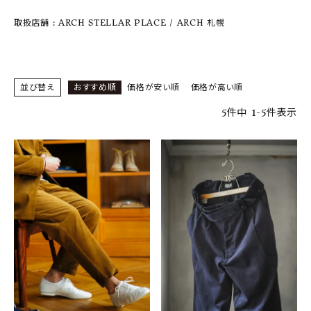
SHOP
取扱店舗 : ARCH STELLAR PLACE / ARCH 札幌
INFORMATION
ご利用ガイド
並び替え
おすすめ順
価格が安い順
価格が高い順
プライバシーポリシー
5
件中
1
-
5
件表示
特定商取引法について
お問い合わせ
OFFICIAL WEB SITE
ACCOUNT MENU
ようこそ ゲスト 様
meeting_room
person
ログイン
会員登録