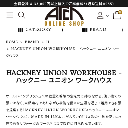
会員登録 & 33,000円以上購入で送料無料！（通常送料￥935）
0
view_module
view_module
CATEGORY
BRAND
HOME
BRAND
H
HACKNEY UNION WORKHOUSE - ハックニー ユニオン ワー
クハウス
NEW ARRIVAL
ARCH EXCLUSIVE
HACKNEY UNION WORKHOUSE -
ハックニー ユニオン ワークハウス
BRAND
オールドイングリッシュへの敬意と尊敬の念を常に持ちながら、使い捨ての
CATEGORY
服ではなく、自然素材でありながら機能を備えた生涯を通じて着用できる服
を提案するHACKNEY UNION WORKHOUSE（ハックニーユニオン
CONTENTS
ワークハウス）。 MADE IN U.K.にこだわり、イギリス製の生地を使い、地
元であるサフォークのワークハウスで製作に打ち込んでいます。