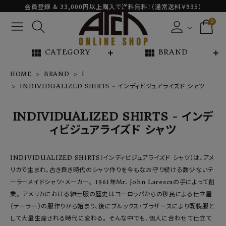
会員登録 & 33,000円以上購入で送料無料！（通常送料￥935）
0
view_module
view_module
CATEGORY
BRAND
HOME
BRAND
I
INDIVIDUALIZED SHIRTS - インディビジュアライズド シャツ
NEW ARRIVAL
INDIVIDUALIZED SHIRTS - インデ
ARCH EXCLUSIVE
ィビジュアライズド シャツ
BRAND
INDIVIDUALIZED SHIRTS（インディビジュアライズド シャツ）は、アメ
リカで生まれ、古き良き時代のシャツ作りを今もなお守り続ける数少ないテ
CATEGORY
ーラーメイドシャツ・メーカー。 1961年Mr. John Larescaの手によって創
業。 アメリカにおける紳士服の歴史はヨーロッパからの移民による仕立屋
CONTENTS
（テーラー）の服作りから始まり、後にブルックス・ブラザースにより既製服と
して大量生産される時代に変わる。 そんな中でも、個人に合わせて仕立て