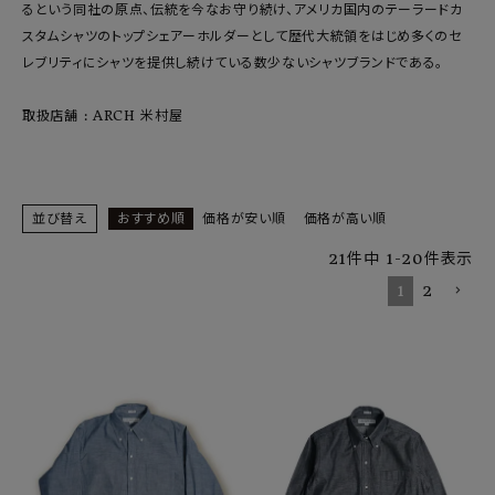
SHOP
るという同社の原点、伝統を今なお守り続け、アメリカ国内のテーラードカ
スタムシャツのトップシェアーホルダーとして歴代大統領をはじめ多くのセ
INFORMATION
レブリティにシャツを提供し続けている数少ないシャツブランドである。
取扱店舗 : ARCH 米村屋
ご利用ガイド
プライバシーポリシー
特定商取引法について
並び替え
おすすめ順
価格が安い順
価格が高い順
お問い合わせ
21
件中
1
-
20
件表示
OFFICIAL WEB SITE
1
2
ACCOUNT MENU
ようこそ ゲスト 様
meeting_room
person
ログイン
会員登録