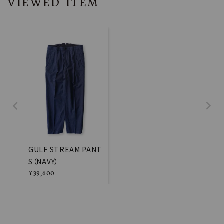
VIEWED ITEM
GULF STREAM PANT
S（NAVY）
¥
39,600