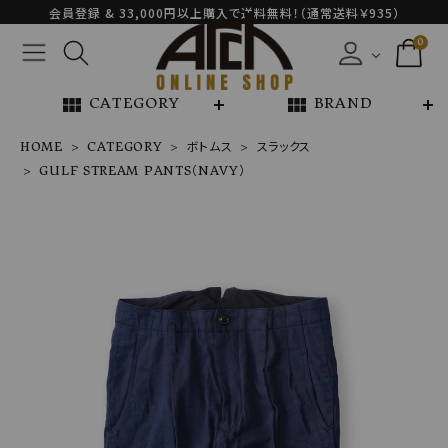
会員登録 & 33,000円以上購入で送料無料！（通常送料￥935）
0
view_module
view_module
CATEGORY
BRAND
HOME
CATEGORY
ボトムス
スラックス
GULF STREAM PANTS（NAVY）
GULF STREA
M PANTS（NA
VY）
¥
39,600
NEW ARRIVAL
ARCH EXCLUSIVE