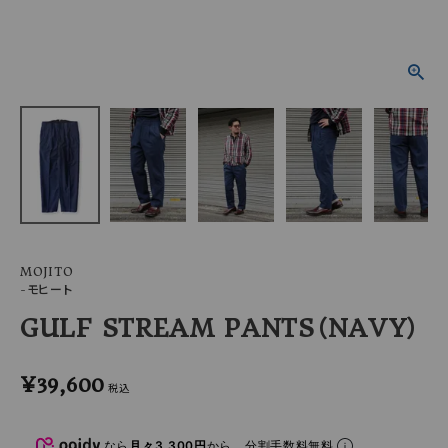
ACCOUNT MENU
ようこそ ゲスト 様
meeting_room
person
ログイン
会員登録
MOJITO
-モヒート
GULF STREAM PANTS（NAVY）
¥
39,600
税込
なら
月々3,300円
から。分割手数料無料