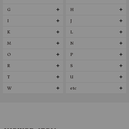
G
H
I
J
K
L
M
N
O
P
R
S
T
U
W
etc