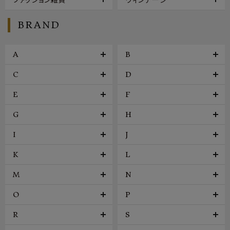
BRAND
A
B
C
D
E
F
G
H
I
J
K
L
M
N
O
P
R
S