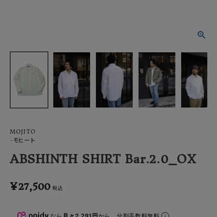
ACCOUNT MENU
ようこそ ゲスト 様
meeting_room
person
ログイン
会員登録
MOJITO
-モヒート
ABSHINTH SHIRT Bar.2.0_OX
¥
27,500
税込
なら
月々2,291円
から。分割手数料無料