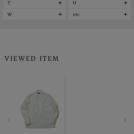
T
U
W
etc
VIEWED ITEM