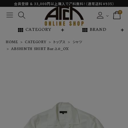
会員登録 & 33,000円以上購入で送料無料！（通常送料￥935）
0
view_module
view_module
CATEGORY
BRAND
HOME
CATEGORY
トップス
シャツ
ABSHINTH SHIRT Bar.2.0_OX
ABSHINTH S
HIRT Bar.2.0_
OX
¥
27,500
NEW ARRIVAL
ARCH EXCLUSIVE