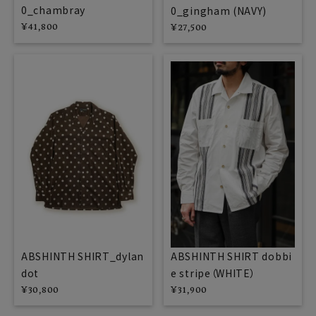
0_chambray
0_gingham (NAVY)
¥
41,800
¥
27,500
ABSHINTH SHIRT_dylan
ABSHINTH SHIRT dobbi
dot
e stripe（WHITE）
¥
30,800
¥
31,900