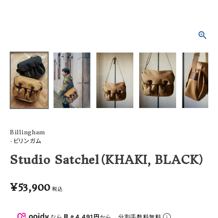
ACCOUNT MENU
ようこそ ゲスト 様
meeting_room
person
ログイン
会員登録
Billingham
-ビリンガム
Studio Satchel（KHAKI, BLACK）
¥
53,900
税込
なら
月々4,491円
から。分割手数料無料