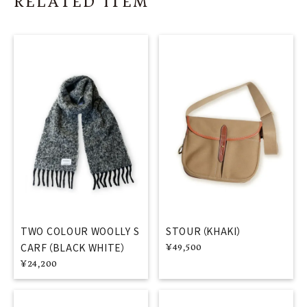
RELATED ITEM
TWO COLOUR WOOLLY S
STOUR（KHAKI）
CARF（BLACK WHITE）
¥
49,500
¥
24,200