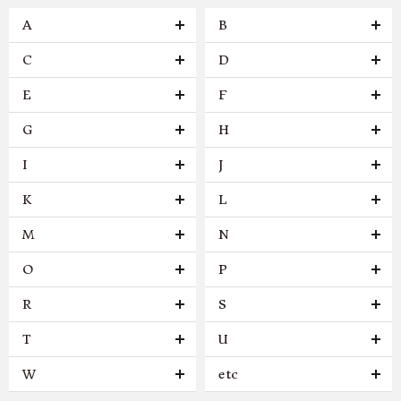
A
B
C
D
E
F
G
H
I
J
K
L
M
N
O
P
R
S
T
U
W
etc