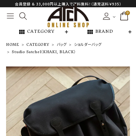
会員登録 & 33,000円以上購入で送料無料！（通常送料￥935）
0
view_module
view_module
CATEGORY
BRAND
HOME
CATEGORY
バッグ
ショルダーバッグ
Studio Satchel（KHAKI, BLACK）
Studio Satche
l（KHAKI, BLA
CK）
¥
53,900
NEW ARRIVAL
ARCH EXCLUSIVE