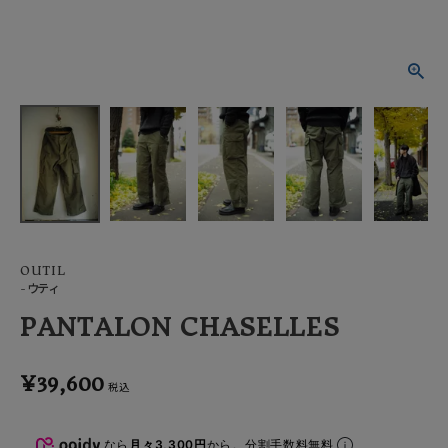
ACCOUNT MENU
ようこそ ゲスト 様
meeting_room
person
ログイン
会員登録
OUTIL
-ウティ
PANTALON CHASELLES
¥
39,600
税込
なら
月々3,300円
から。分割手数料無料