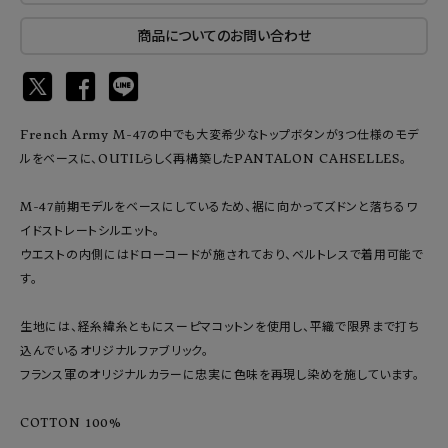
商品についてのお問い合わせ
French Army M-47の中でも大変希少なトップボタンが3つ仕様のモデ
ルをベースに、OUTILらしく再構築したPANTALON CAHSELLES。
M-47前期モデルをベースにしているため、裾に向かってズドンと落ちるワ
イドストレートシルエット。
ウエストの内側にはドローコードが施されており、ベルトレスで着用可能で
す。
生地には、経糸緯糸ともにスーピマコットンを使用し、平織で限界まで打ち
込んでいるオリジナルファブリック。
フランス軍のオリジナルカラーに忠実に色味を再現し染めを施しています。
COTTON 100%