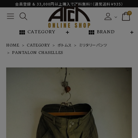
会員登録 & 33,000円以上購入で送料無料！（通常送料￥935）
0
view_module
view_module
CATEGORY
BRAND
HOME
CATEGORY
ボトムス
ミリタリーパンツ
PANTALON CHASELLES
PANTALON C
HASELLES
¥
39,600
NEW ARRIVAL
ARCH EXCLUSIVE