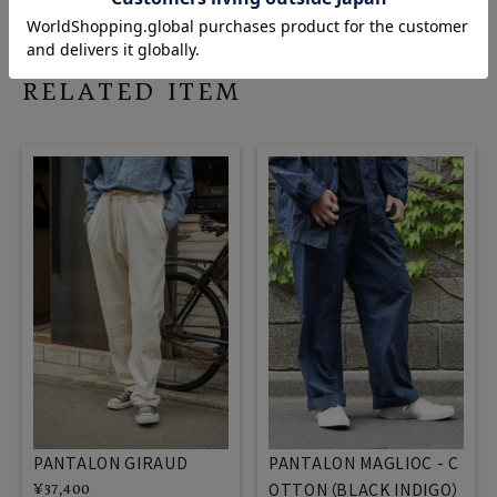
RELATED ITEM
PANTALON GIRAUD
PANTALON MAGLIOC - C
OTTON（BLACK INDIGO）
¥
37,400