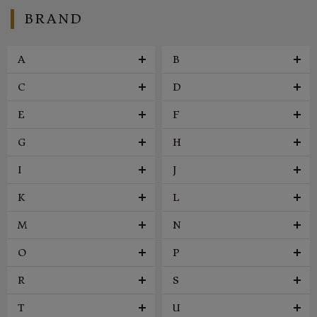
BRAND
A
B
C
D
E
F
G
H
I
J
K
L
M
N
O
P
R
S
T
U