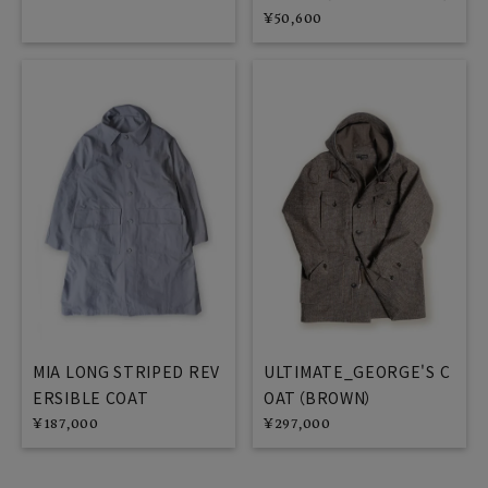
¥
50,600
MIA LONG STRIPED REV
ULTIMATE_GEORGE'S C
ERSIBLE COAT
OAT（BROWN）
¥
187,000
¥
297,000