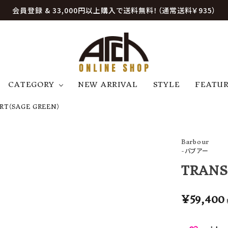
会員登録 & 33,000円以上購入で送料無料！（通常送料￥935）
CATEGORY
NEW ARRIVAL
STYLE
FEATU
RT（SAGE GREEN）
アウター
ジャケット
トップス
B
C
D
E
帽子
アクセサリー
ファッション雑貨
Barbour
K
L
M
N
-バブアー
U
W
etc
TRANS
¥
59,400