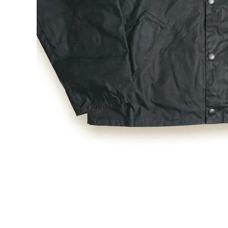
お問い合わせ
OFFICIAL WEB SITE
ACCOUNT MENU
ようこそ ゲスト 様
meeting_room
person
ログイン
会員登録