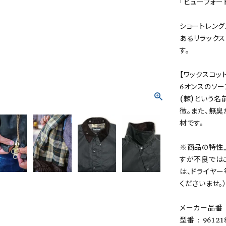
「ビューフォー
ショートレング
あるリラック
す。
【ワックスコッ
6オンスのソー
(棘)という
徴。また、無
材です。
※商品の特性
すが不良では
は、ドライヤ
くださいませ。
メーカー品番 :
型番 : 96121