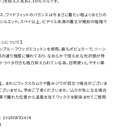
ト」を抑え人気No.1のモデルです。
ス、ワイドフィットのバランスは今まさに着たい程よくゆとりの
スシルエット。スペイ以上、ビデイル未満の着丈が絶妙の塩梅で
トンについて】
ンプルーフワックスコットンを使用。最もポピュラーで、ソーン
名前の通り強度に優れており、なめらかで控えめな光沢感が特
臭かつベタ付きも極力抑えられている為、日常使いしやすい素
上、まれにワックスのムラや畳みジワが目立つ場合がございま
ございません。予めご了承くださいませ。（ムラが気になる場合
ー等で離れた位置から温風を当てワックスを馴染ませてご使用
）
 252MWX1678
8