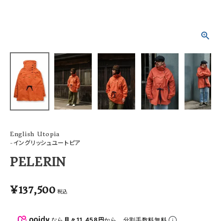
ACCOUNT MENU
ようこそ ゲスト 様
meeting_room
person
ログイン
会員登録
English Utopia
-イングリッシュユートピア
PELERIN
¥
137,500
税込
なら
月々11,458円
から。分割手数料無料