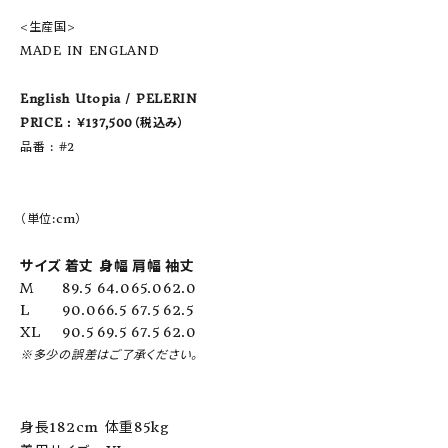
<生産国>
MADE IN ENGLAND
English Utopia / PELERIN
PRICE : ￥137,500（税込み）
品番 : #2
（単位:cm）
サイズ
着丈
身幅
肩幅
袖丈
M
89.5
64.0
65.0
62.0
L
90.0
66.5
67.5
62.5
XL
90.5
69.5
67.5
62.0
※多少の誤差はご了承ください。
身長182cm 体重85kg