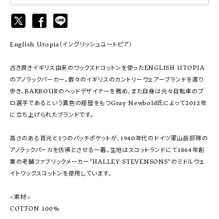
English Utopia（イングリッシュユートピア）
古き良きイギリス由来のワックスドコットンを使ったENGLISH UTOPIA
のアノラックパーカー。数々のイギリスのカントリーウェアーブランドを渡り
歩き、BARBOURのヘッドデザイナーを務め、また自身は元々自転車のプ
ロ選手であるという異色の経歴をもつGray Newbold氏によって2012年
に立ち上げられたブランドです。
高さのある首元と3つのパッチポケットが、1940年代のドイツ軍山岳部隊の
アノラックパーカを彷彿とさせる一着。生地はスコットランドにて1864年創
業の老舗ファブリックメーカー"HALLEY STEVENSONS"のミドルウェ
イトワックスコットンを使用しています。
<素材>
COTTON 100%