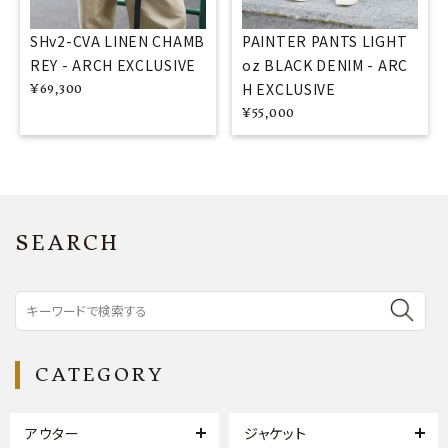
SHv2-CVA LINEN CHAMB
PAINTER PANTS LIGHT
REY - ARCH EXCLUSIVE
oz BLACK DENIM - ARC
H EXCLUSIVE
¥
69,300
¥
55,000
SEARCH
CATEGORY
アウター
ジャケット