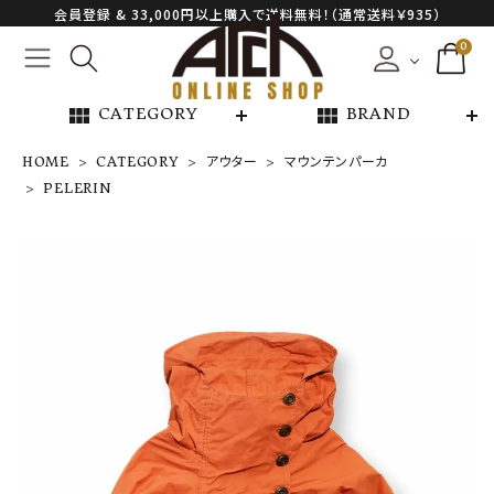
会員登録 & 33,000円以上購入で送料無料！（通常送料￥935）
0
view_module
view_module
CATEGORY
BRAND
HOME
CATEGORY
アウター
マウンテンパーカ
PELERIN
PELERIN
¥
137,500
NEW ARRIVAL
ARCH EXCLUSIVE