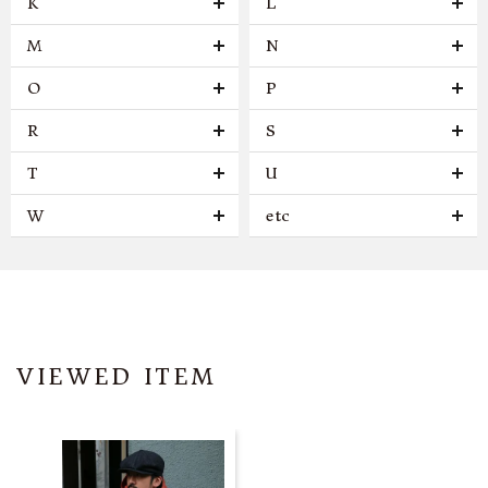
K
L
M
N
O
P
R
S
T
U
W
etc
VIEWED ITEM