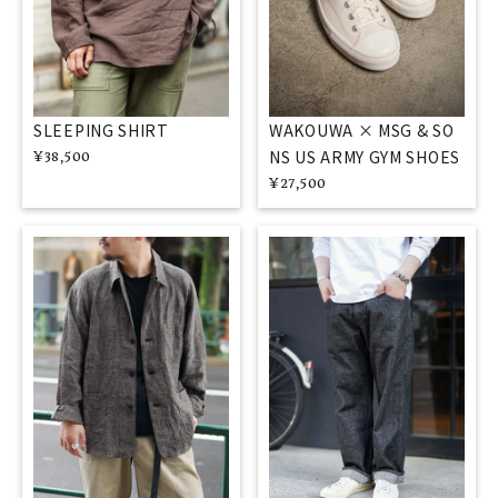
SLEEPING SHIRT
WAKOUWA × MSG & SO
NS US ARMY GYM SHOES
¥
38,500
¥
27,500