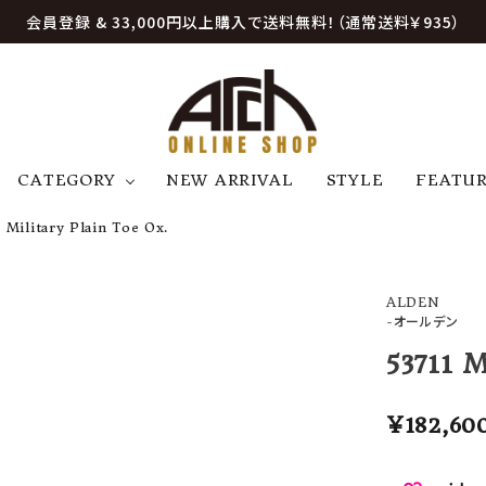
会員登録 & 33,000円以上購入で送料無料！（通常送料￥935）
CATEGORY
NEW ARRIVAL
STYLE
FEATU
 Military Plain Toe Ox.
アウター
ジャケット
トップス
B
C
D
E
帽子
アクセサリー
ファッション雑貨
ALDEN
K
L
M
N
-オールデン
U
W
etc
53711 M
¥
182,60