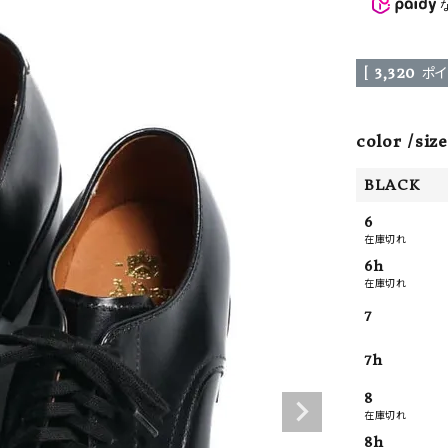
ーチ
アーチサッポロ
オールデン
[
3,320
ポイ
color
size
トミカ
アストールフレックス
アーツアンドクラフツ
BLACK
6
在庫切れ
6h
在庫切れ
7
7h
8
在庫切れ
8h