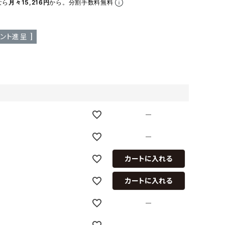
なら
月々15,216円
から。分割手数料無料
ア ボンタージ
オーベルジュ
アミアカルヴァ
ント進呈 ]
—
—
カートに入れる
カートに入れる
—