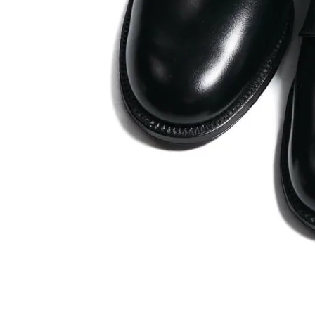
お問い合わせ
OFFICIAL WEB SITE
ACCOUNT MENU
ようこそ ゲスト 様
meeting_room
person
ログイン
会員登録