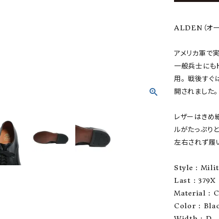
ALDEN（オ
アメリカ軍で
一般兵士にもド
用。 戦後す
開されました。
レザーはきめ
ルがたっぷり
左右されず履
Style : Mili
Last : 379X
Material : C
Color : Bla
Width : D