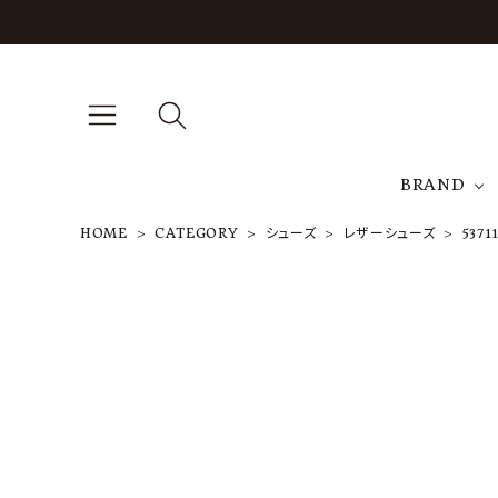
BRAND
HOME
CATEGORY
シューズ
レザーシューズ
53711
A
J
T
53711 Milita
ry Plain To
e Ox.
¥
182,600