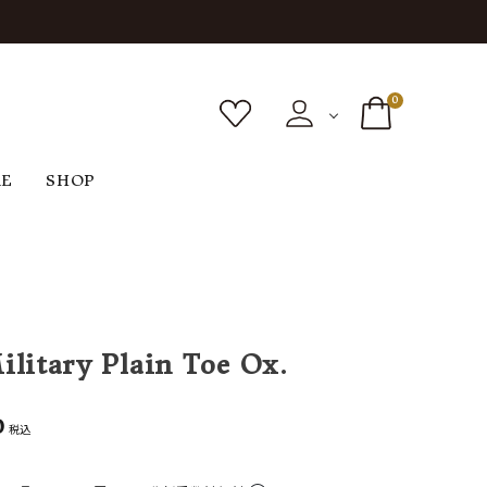
0
RE
SHOP
ボトムス
シューズ
バッグ
F
G
H
I
ヴィンテージ
O
P
R
S
ilitary Plain Toe Ox.
0
税込