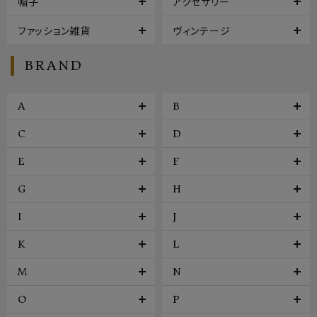
帽子
アクセサリー
ファッション雑貨
ヴィンテージ
BRAND
A
B
C
D
E
F
G
H
I
J
K
L
M
N
O
P