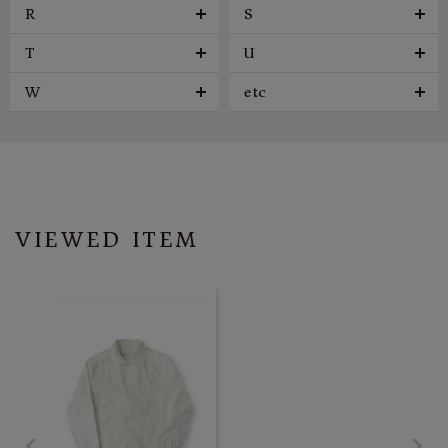
R
S
T
U
W
etc
VIEWED ITEM