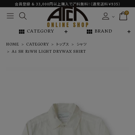
会員登録 & 33,000円以上購入で送料無料！（通常送料￥935）
0
view_module
view_module
CATEGORY
BRAND
HOME
CATEGORY
トップス
シャツ
A1 SH R1WH LIGHT DRYWAX SHIRT
A1 SH R1WH
LIGHT DRYW
AX SHIRT
¥
88,000
NEW ARRIVAL
ARCH EXCLUSIVE