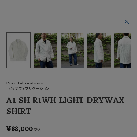
ACCOUNT MENU
ようこそ ゲスト 様
meeting_room
person
ログイン
会員登録
Pure Fabrications
-ピュアファブリケーション
A1 SH R1WH LIGHT DRYWAX
SHIRT
¥
88,000
税込