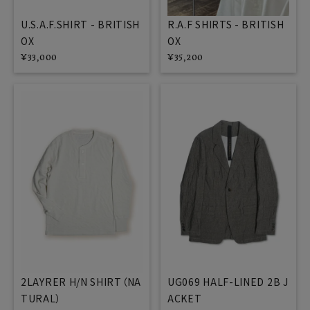
U.S.A.F.SHIRT - BRITISH
R.A.F SHIRTS - BRITISH
OX
OX
¥
33,000
¥
35,200
2LAYRER H/N SHIRT（NA
UG069 HALF-LINED 2B J
TURAL）
ACKET