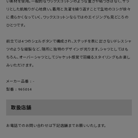
い素材を使用。一般的なワックスコットンのような重さや粘つきはなく、サラ
リとした肌触りが心地良い。着用と洗濯を繰り返すことで生地のコシが徐々
に柔らかくなっていく、ワックスコットンならではのエイジングも見どころの
ひとつです。
前立ては4つのシェルボタンで構成され、ステッチを表に出さないドレスシャ
ツのような縫製など、随所に独特のデザインが光ります。シャツとしてはも
ちろん、オーバーシャツとしてジャケット感覚で羽織るスタイリングもお楽し
みいただけます。
メーカー品番 : -
型番 : 965014
取扱店舗
お電話でのお問い合わせは下記店舗までお願いいたします。