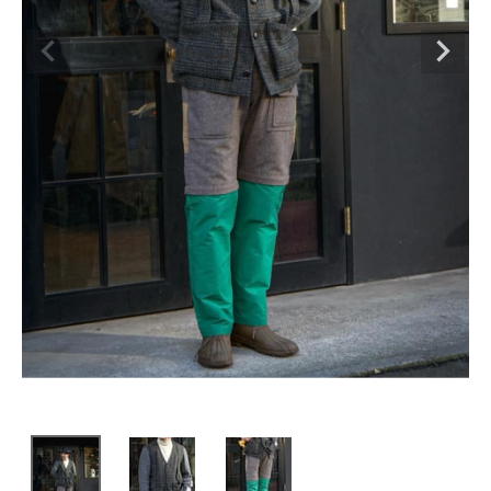
SHOP
INFORMATION
ご利用ガイド
プライバシーポリシー
特定商取引法について
お問い合わせ
OFFICIAL WEB SITE
ACCOUNT MENU
ようこそ ゲスト 様
meeting_room
person
ログイン
会員登録