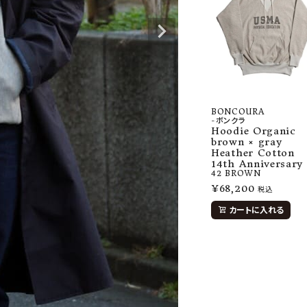
BONCOURA
-ボンクラ
Hoodie Organic
brown × gray
Heather Cotton
14th Anniversary
42
BROWN
¥
68,200
税込
カートに入れる