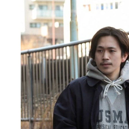
CONTENTS
ア
SHOP
INFORMATION
アナ
ご利用ガイド
プライバシーポリシー
特定商取引法について
お問い合わせ
OFFICIAL WEB SITE
ACCOUNT MENU
ようこそ ゲスト 様
meeting_room
person
ログイン
会員登録