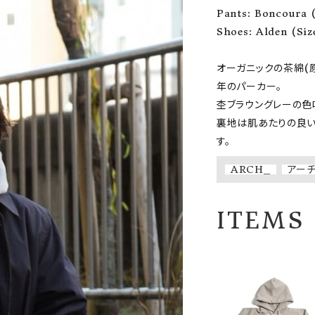
Pants: Boncoura (
ーチ
アーチサッポロ
オールデン
Shoes: Alden (Siz
オーガニックの茶綿(原
年のパーカー。

杢ブラウングレーの色
トミカ
アストールフレックス
アーツアンドクラフツ
裏地は肌あたりの良い
す。
ARCH_
アー
ITEMS