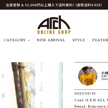
会員登録 & 33,000円以上購入で送料無料！（通常送料￥935）
CATEGORY
NEW ARRIVAL
STYLE
FEATU
アウター
ジャケット
トップス
B
C
D
E
帽子
アクセサリー
ファッション雑貨
K
L
M
N
小林
ARC
U
W
etc
160
2025/02/19
Coat: U.S.N ALL
Sweat: Boncoura (