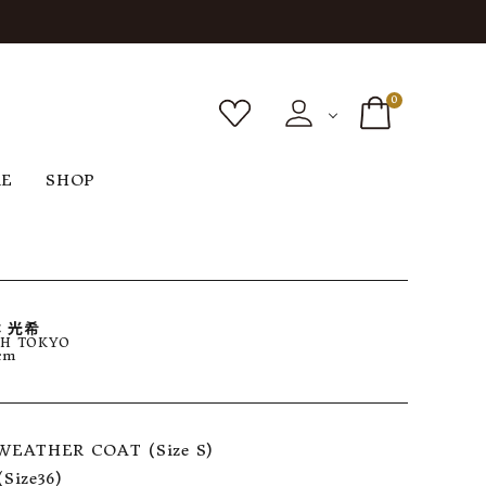
0
RE
SHOP
ボトムス
シューズ
バッグ
F
G
H
I
ヴィンテージ
O
P
R
S
 光希
H TOKYO
cm
 WEATHER COAT (Size S)

Size36)
