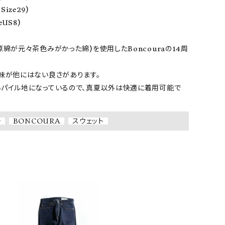
Size29)

ア ボンタージ
オーベルジュ
アミアカルヴァ
eUS8)

綿が元々茶色みがかった綿)を使用したBoncouraの14周
味が他にはない良さがあります。

パイル地になっているので、真夏以外は快適に着用可能で
チ
BONCOURA
スウェット