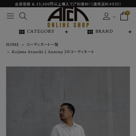
会員登録 & 33,000円以上購入で送料無料！（通常送料￥935）
0
view_module
view_module
CATEGORY
BRAND
HOME
コーディネート一覧
Kojima Atsushi ( Antony )のコーディネート
NEW ARRIVAL
ARCH EXCLUSIVE
BRAND
CATEGORY
CONTENTS