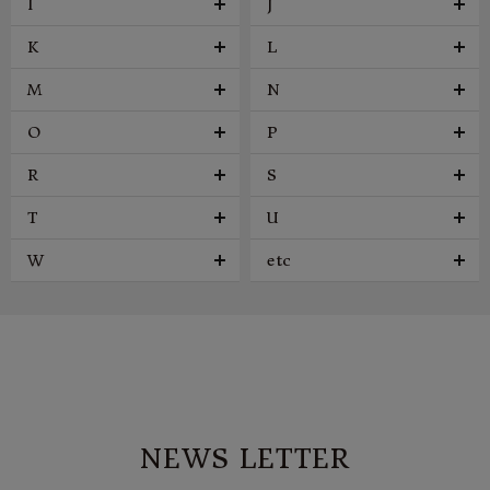
I
J
K
L
M
N
O
P
R
S
T
U
W
etc
NEWS LETTER