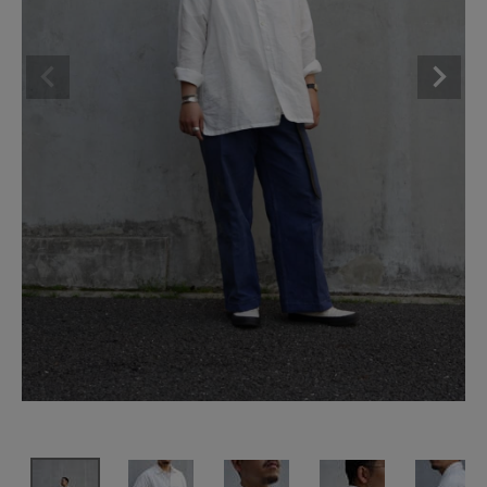
SHOP
INFORMATION
ご利用ガイド
プライバシーポリシー
特定商取引法について
お問い合わせ
OFFICIAL WEB SITE
ACCOUNT MENU
ようこそ ゲスト 様
meeting_room
person
ログイン
会員登録