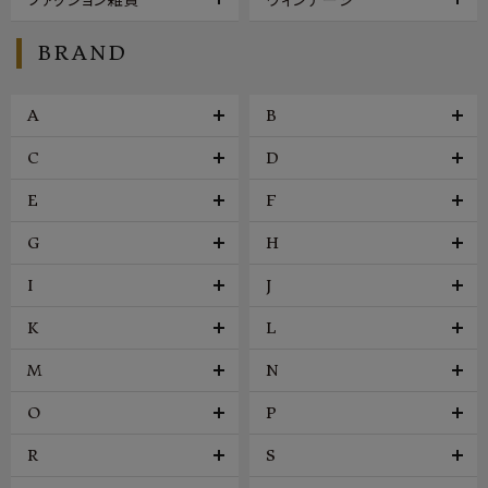
BRAND
A
B
C
D
E
F
G
H
I
J
K
L
M
N
O
P
R
S