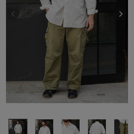
SHOP
INFORMATION
ご利用ガイド
プライバシーポリシー
特定商取引法について
お問い合わせ
OFFICIAL WEB SITE
ACCOUNT MENU
ようこそ ゲスト 様
meeting_room
person
ログイン
会員登録