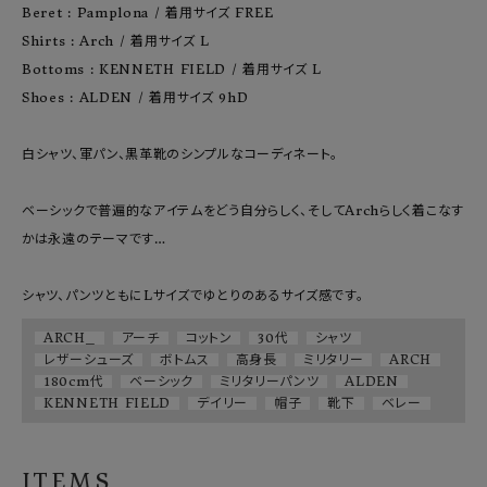
Beret : Pamplona / 着用サイズ FREE

Shirts : Arch / 着用サイズ L

Bottoms : KENNETH FIELD / 着用サイズ L

Shoes : ALDEN / 着用サイズ 9hD

白シャツ、軍パン、黒革靴のシンプルなコーディネート。

ベーシックで普遍的なアイテムをどう自分らしく、そしてArchらしく着こなす
かは永遠のテーマです…

ARCH_
アーチ
コットン
30代
シャツ
レザーシューズ
ボトムス
高身長
ミリタリー
ARCH
180cm代
ベーシック
ミリタリーパンツ
ALDEN
KENNETH FIELD
デイリー
帽子
靴下
ベレー
ITEMS