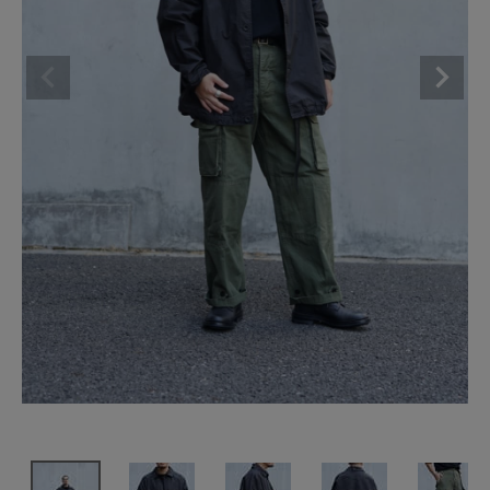
SHOP
INFORMATION
ご利用ガイド
プライバシーポリシー
特定商取引法について
お問い合わせ
OFFICIAL WEB SITE
ACCOUNT MENU
ようこそ ゲスト 様
meeting_room
person
ログイン
会員登録