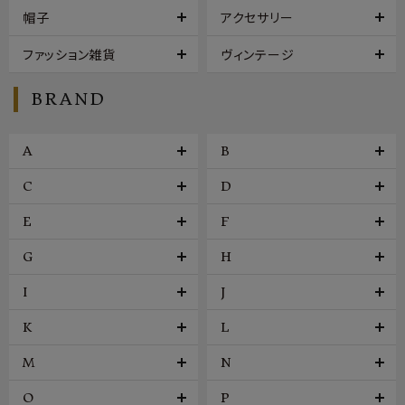
帽子
アクセサリー
ファッション雑貨
ヴィンテージ
BRAND
A
B
C
D
E
F
G
H
I
J
K
L
M
N
O
P