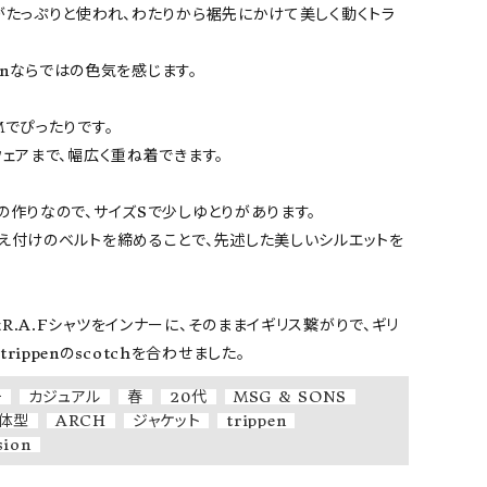
がたっぷりと使われ、わたりから裾先にかけて美しく動くトラ
ssionならではの色気を感じます。

でぴったりです。

ェアまで、幅広く重ね着できます。

作りなので、サイズSで少しゆとりがあります。

え付けのベルトを締めることで、先述した美しいシルエットを
.A.Fシャツをインナーに、そのままイギリス繋がりで、ギリ
ippenのscotchを合わせました。
チ
カジュアル
春
20代
MSG & SONS
体型
ARCH
ジャケット
trippen
sion