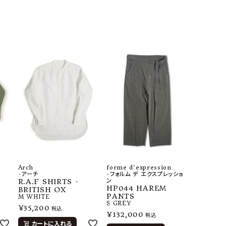
Arch
forme d'expression
-アーチ
-フォルム デ エクスプレッショ
E
R.A.F SHIRTS -
ン
HP044 HAREM
BRITISH OX
PANTS
M
WHITE
S
GREY
¥
35,200
税込
¥
132,000
税込
カートに入れる