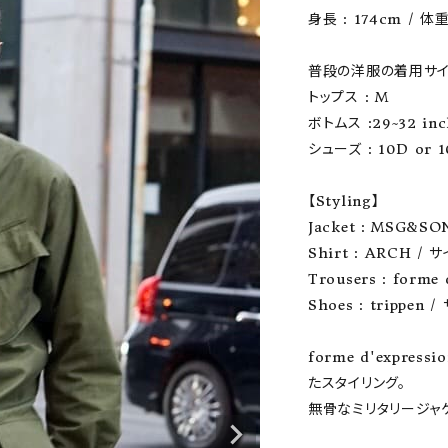
身長 : 174cm / 体重 
ーチ
アーチサッポロ
オールデン
普段の洋服の着用サイ
トップス : M

ボトムス :29~32 inc
シューズ : 10D or 10
トミカ
アストールフレックス
アーツアンドクラフツ
【Styling】

Jacket : MSG&SO
Shirt : ARCH / 
Trousers : forme 
Shoes : trippen /
forme d'expres
たスタイリング。

無骨なミリタリージャ