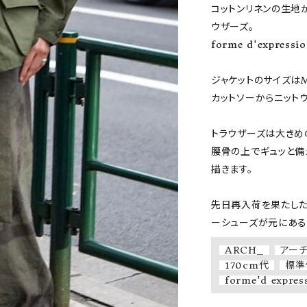
コットンリネンの生地
ウザーズ。

forme d'expre
ジャケットのサイズはM
カットソーからニットウ
トラウザーズは大きめの
腰骨の上でギュッと備
描きます。

先日再入荷を果たしたR
ーシューズが元にあるtr
ARCH_
アー
170cm代
標準
forme'd expres