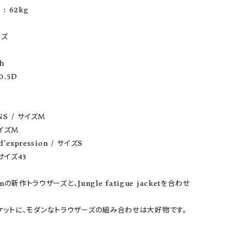
: 62kg

ア ボンタージ
オーベルジュ
アミアカルヴァ
ズ

h

.5D

NS / サイズM

サイズM

d'expression / サイズS

 サイズ43

sionの新作トラウザーズと、Jungle fatigue jacketを合わせ
ケットに、モダンなトラウザーズの組み合わせは大好物です。
