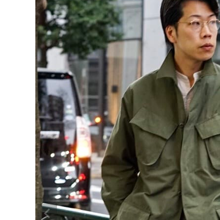
CONTENTS
ア
SHOP
INFORMATION
アナ
ご利用ガイド
プライバシーポリシー
特定商取引法について
お問い合わせ
OFFICIAL WEB SITE
ACCOUNT MENU
ようこそ ゲスト 様
meeting_room
person
ログイン
会員登録