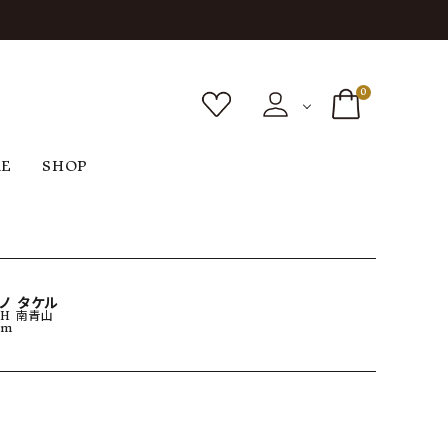
0
RE
SHOP
ボトムス
シューズ
バッグ
F
G
H
I
ヴィンテージ
O
P
R
S
ノ タケル
CH 南青山
cm