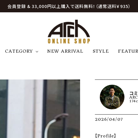
会員登録 & 33,000円以上購入で送料無料！（通常送料￥935）
CATEGORY
NEW ARRIVAL
STYLE
FEATU
アウター
ジャケット
トップス
B
C
D
E
帽子
アクセサリー
ファッション雑貨
K
L
M
N
コミ
AR
U
W
etc
174
2026/04/07
【Profile】
