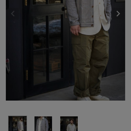
SHOP
INFORMATION
ご利用ガイド
プライバシーポリシー
特定商取引法について
お問い合わせ
OFFICIAL WEB SITE
ACCOUNT MENU
ようこそ ゲスト 様
meeting_room
person
ログイン
会員登録