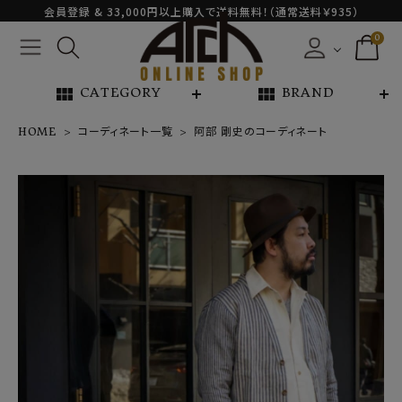
会員登録 & 33,000円以上購入で送料無料！（通常送料￥935）
0
view_module
view_module
CATEGORY
BRAND
HOME
コーディネート一覧
阿部 剛史のコーディネート
NEW ARRIVAL
ARCH EXCLUSIVE
BRAND
CATEGORY
CONTENTS