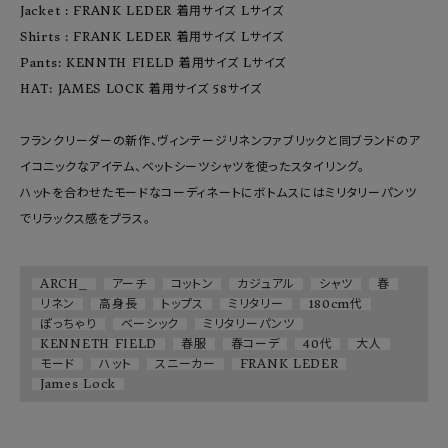
Jacket : FRANK LEDER 着用サイズ Lサイズ

Shirts : FRANK LEDER 着用サイズ Lサイズ

Pants: KENNTH FIELD 着用サイズ Lサイズ

HAT: JAMES LOCK 着用サイズ 58サイズ

フランクリーダーの新作、ヴィンテージリネンファブリックと同ブランドのア
イコニックなアイテム、ベットシーツシャツを使ったスタイリング。

ハットを合わせたモードなコーディネートにボトムスにはミリタリーパンツ
でリラックス感をプラス。

ARCH_
アーチ
コットン
カジュアル
シャツ
春
リネン
高身長
トップス
ミリタリー
180cm代
ぽっちゃり
ベーシック
ミリタリーパンツ
KENNETH FIELD
春服
春コーデ
40代
大人
モード
ハット
スニーカー
FRANK LEDER
James Lock