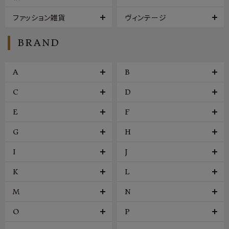
ファッション雑貨
ヴィンテージ
BRAND
A
B
C
D
E
F
G
H
I
J
K
L
M
N
O
P