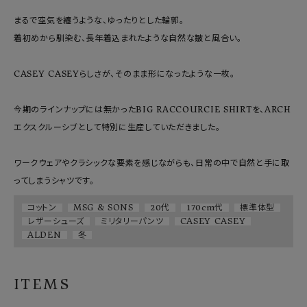
まるで空気を纏うような、ゆったりとした輪郭。

着初めから馴染む、長年着込まれたような自然な皺と風合い。

CASEY CASEYらしさが、そのまま形になったような一枚。

今期のラインナップには無かったBIG RACCOURCIE SHIRTを、ARCH
エクスクルーシブとして特別に生産していただきました。

ワークウェアやクラシックな要素を感じながらも、日常の中で自然と手に取
ってしまうシャツです。
コットン
MSG & SONS
20代
170cm代
標準体型
レザーシューズ
ミリタリーパンツ
CASEY CASEY
ALDEN
冬
ITEMS