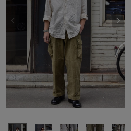
SHOP
INFORMATION
ご利用ガイド
プライバシーポリシー
特定商取引法について
お問い合わせ
OFFICIAL WEB SITE
ACCOUNT MENU
ようこそ ゲスト 様
meeting_room
person
ログイン
会員登録