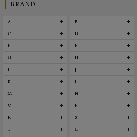
BRAND
A
B
C
D
E
F
G
H
I
J
K
L
M
N
O
P
R
S
T
U