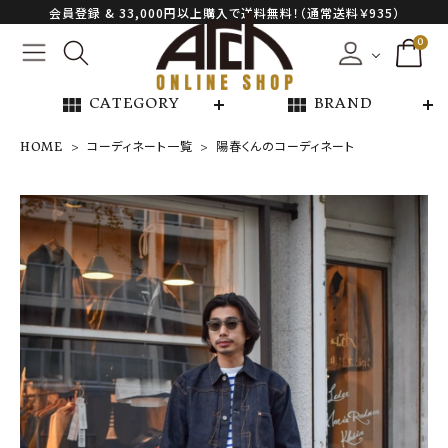
会員登録 & 33,000円以上購入で送料無料！（通常送料￥935）
0
view_module
view_module
CATEGORY
BRAND
HOME
コーディネート一覧
陽春くんのコーディネート
NEW ARRIVAL
ARCH EXCLUSIVE
BRAND
CATEGORY
CONTENTS