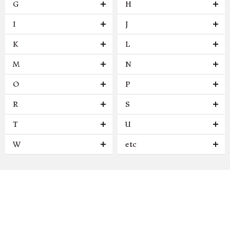
G
H
I
J
K
L
M
N
O
P
R
S
T
U
W
etc