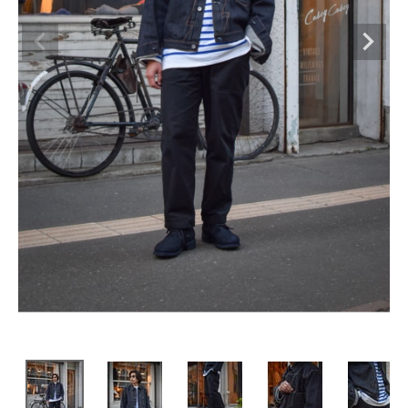
SHOP
INFORMATION
ご利用ガイド
プライバシーポリシー
特定商取引法について
お問い合わせ
OFFICIAL WEB SITE
ACCOUNT MENU
ようこそ ゲスト 様
meeting_room
person
ログイン
会員登録