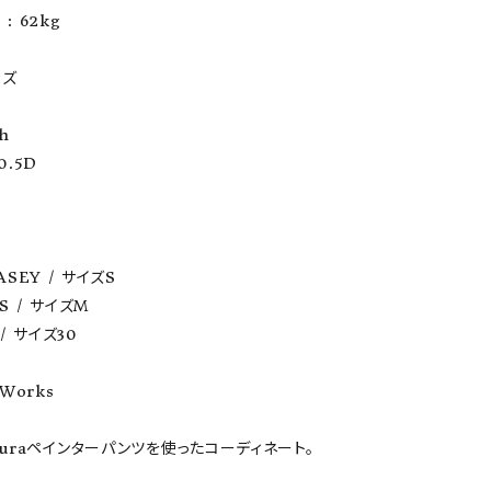
: 62kg

ア ボンタージ
オーベルジュ
アミアカルヴァ
ズ

h

.5D

CASEY / サイズS

S / サイズM

 / サイズ30

Works

ouraペインターパンツを使ったコーディネート。
