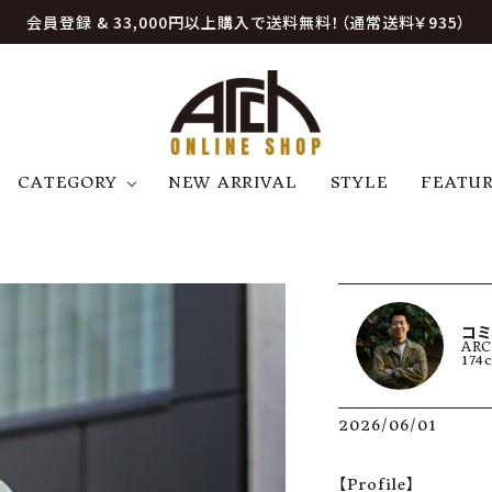
会員登録 & 33,000円以上購入で送料無料！（通常送料￥935）
CATEGORY
NEW ARRIVAL
STYLE
FEATU
アウター
ジャケット
トップス
B
C
D
E
帽子
アクセサリー
ファッション雑貨
K
L
M
N
コミ
AR
U
W
etc
174
2026/06/01
【Profile】
