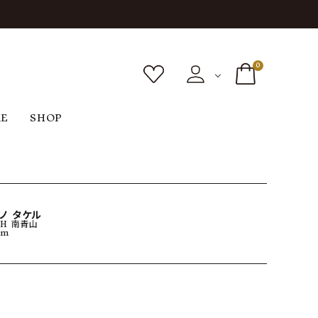
0
RE
SHOP
ボトムス
シューズ
バッグ
F
G
H
I
ヴィンテージ
O
P
R
S
ノ タケル
CH 南青山
cm