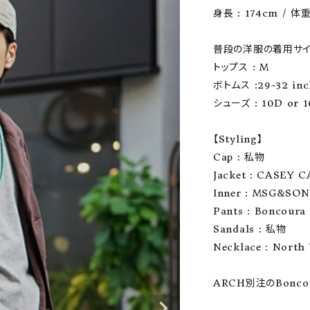
身長 : 174cm / 体重 
ーチ
アーチサッポロ
オールデン
普段の洋服の着用サイ
トップス : M

ボトムス :29~32 inc
シューズ : 10D or 10
トミカ
アストールフレックス
アーツアンドクラフツ
【Styling】

Cap : 私物

Jacket : CASEY 
Inner : MSG&SON
Pants : Boncoura
Sandals : 私物

Necklace : North 
ARCH別注のBonc