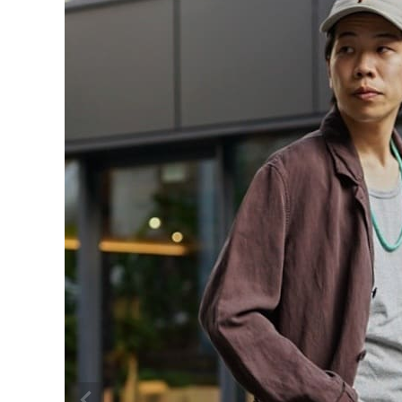
CONTENTS
ア
SHOP
INFORMATION
アナ
ご利用ガイド
プライバシーポリシー
特定商取引法について
お問い合わせ
OFFICIAL WEB SITE
ACCOUNT MENU
ようこそ ゲスト 様
meeting_room
person
ログイン
会員登録