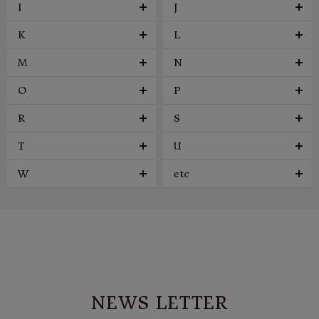
I
J
K
L
M
N
O
P
R
S
T
U
W
etc
NEWS LETTER