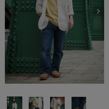
SHOP
INFORMATION
ご利用ガイド
プライバシーポリシー
特定商取引法について
お問い合わせ
OFFICIAL WEB SITE
ACCOUNT MENU
ようこそ ゲスト 様
meeting_room
person
ログイン
会員登録