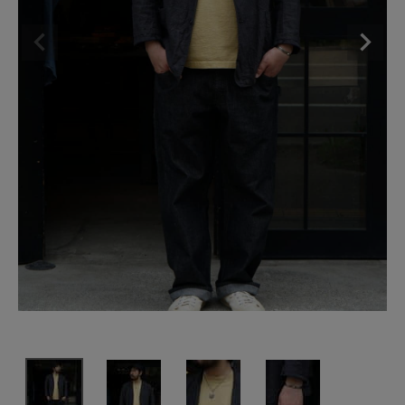
SHOP
INFORMATION
ご利用ガイド
プライバシーポリシー
特定商取引法について
お問い合わせ
OFFICIAL WEB SITE
ACCOUNT MENU
ようこそ ゲスト 様
meeting_room
person
ログイン
会員登録