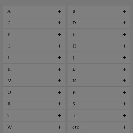
A
B
C
D
E
F
G
H
I
J
K
L
M
N
O
P
R
S
T
U
W
etc