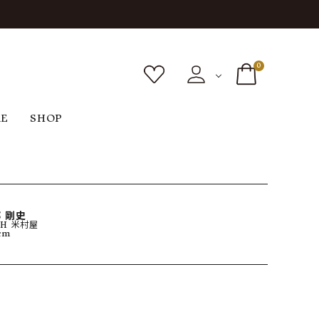
0
RE
SHOP
ボトムス
シューズ
バッグ
F
G
H
I
ヴィンテージ
O
P
R
S
 剛史
CH 米村屋
cm