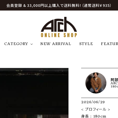
会員登録 & 33,000円以上購入で送料無料！（通常送料￥935）
CATEGORY
NEW ARRIVAL
STYLE
FEATU
アウター
ジャケット
トップス
B
C
D
E
帽子
アクセサリー
ファッション雑貨
K
L
M
N
阿部
AR
U
W
etc
180
2026/06/29
< プロフィール >

身長 : 180cm
