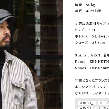
体重 : 90kg

ーチ
アーチサッポロ
オールデン
年代 : 40代前半

< 普段の着用サイズ >
トップス : XL

ボトムス : XL(36イン
トミカ
アストールフレックス
アーツアンドクラフツ
シューズ : 28.5cm

Shirts : ARCH 
Pants:  KENNET
Shoes : Der Sam
発売となったフランス
ポロシャツ×ミリタリ
なたいコーディネート
ARCH_
アー
ARCH
ぽっち