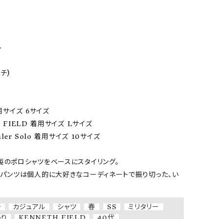
ア ボンタージ
オーベルジュ
アミアカルヴァ


チ)

着用サイズ 6サイズ

H FIELD 着用サイズ Lサイズ

mler Solo 着用サイズ 10サイズ

製のポロシャツをベースにスタイリング。

ーパンツは個人的に大好きなコーディネートで振り切った、い
。
チ
カジュアル
シャツ
春
SS
ミリタリー
ゃり
KENNETH FIELD
40代