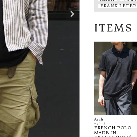
FRANK LEDER
ITEMS
Arch
-アーチ
FRENCH POLO -
MADE IN