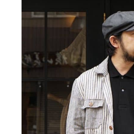
CONTENTS
ア
SHOP
INFORMATION
アナ
ご利用ガイド
プライバシーポリシー
特定商取引法について
お問い合わせ
OFFICIAL WEB SITE
ACCOUNT MENU
ようこそ ゲスト 様
meeting_room
person
ログイン
会員登録