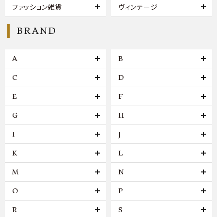
ファッション雑貨
ヴィンテージ
BRAND
A
B
C
D
E
F
G
H
I
J
K
L
M
N
O
P
R
S