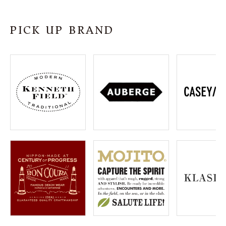
SHOP
PICK UP BRAND
INFORMATION
ご利用ガイド
プライバシーポリシー
特定商取引法について
お問い合わせ
OFFICIAL WEB SITE
ACCOUNT MENU
ようこそ ゲスト 様
meeting_room
person
ログイン
会員登録