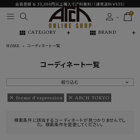
会員登録 & 33,000円以上購入で送料無料！（通常送料￥935）
0
view_module
view_module
CATEGORY
BRAND
HOME
コーディネート一覧
NEW ARRIVAL
コーディネート一覧
ARCH EXCLUSIVE
絞り込む
BRAND
forme d'expression
ARCH TOKYO
CATEGORY
検索条件に該当するコーディネートが見つかりませんでし
た。 検索条件を変更してください。
CONTENTS