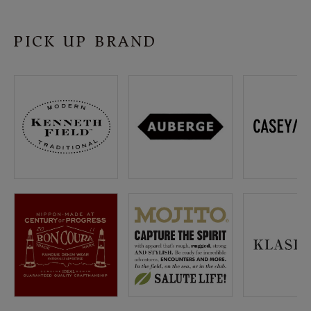
SHOP
PICK UP BRAND
INFORMATION
ご利用ガイド
プライバシーポリシー
特定商取引法について
お問い合わせ
OFFICIAL WEB SITE
ACCOUNT MENU
ようこそ ゲスト 様
meeting_room
person
ログイン
会員登録