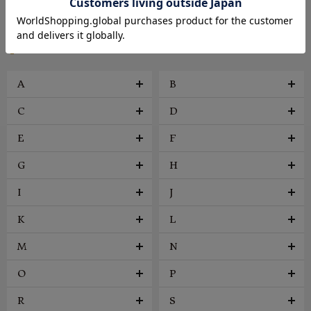
ファッション雑貨
ヴィンテージ
BRAND
A
B
C
D
E
F
G
H
I
J
K
L
M
N
O
P
R
S