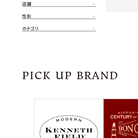
店舗
CONTENTS
ア
性別
SHOP
カテゴリ
INFORMATION
アナ
ご利用ガイド
プライバシーポリシー
PICK UP BRAND
特定商取引法について
お問い合わせ
OFFICIAL WEB SITE
ACCOUNT MENU
ようこそ ゲスト 様
meeting_room
person
ログイン
会員登録