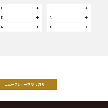
E
F
K
L
R
S
ニュースレターを受け取る