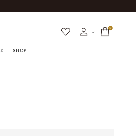
0
RE
SHOP
ボトムス
シューズ
バッグ
F
G
H
I
ヴィンテージ
O
P
R
S