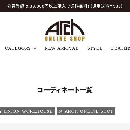
会員登録 & 33,000円以上購入で送料無料！（通常送料￥935）
CATEGORY
NEW ARRIVAL
STYLE
FEATU
アウター
ジャケット
トップス
B
C
D
E
帽子
アクセサリー
ファッション雑貨
K
L
M
N
コーディネート一覧
U
W
etc
Y UNION WORKHOUSE
ARCH ONLINE SHOP