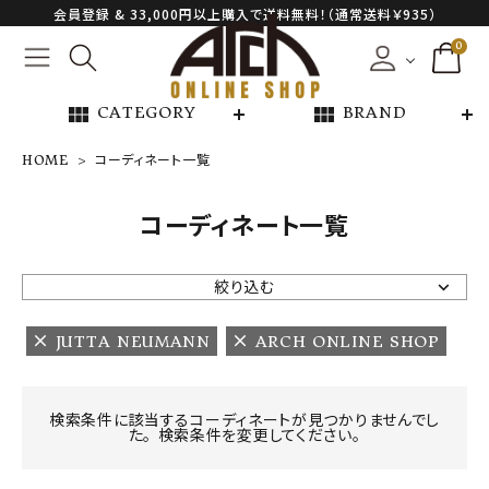
会員登録 & 33,000円以上購入で送料無料！（通常送料￥935）
0
view_module
view_module
CATEGORY
BRAND
HOME
コーディネート一覧
NEW ARRIVAL
コーディネート一覧
ARCH EXCLUSIVE
絞り込む
BRAND
JUTTA NEUMANN
ARCH ONLINE SHOP
CATEGORY
検索条件に該当するコーディネートが見つかりませんでし
た。 検索条件を変更してください。
CONTENTS