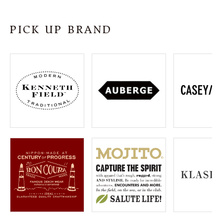
SHOP
PICK UP BRAND
INFORMATION
ご利用ガイド
プライバシーポリシー
特定商取引法について
お問い合わせ
OFFICIAL WEB SITE
ACCOUNT MENU
ようこそ ゲスト 様
meeting_room
person
ログイン
会員登録