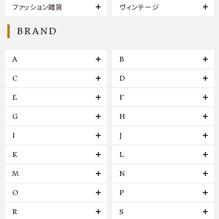
ファッション雑貨
ヴィンテージ
BRAND
A
B
C
D
E
F
G
H
I
J
K
L
M
N
O
P
R
S