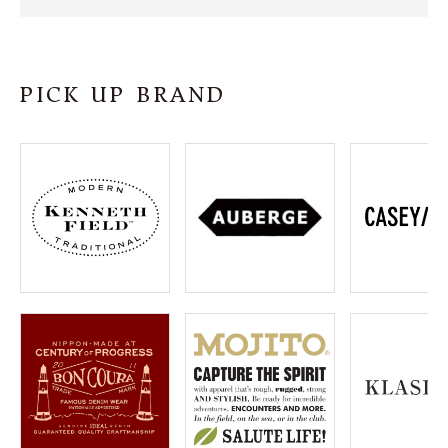
SHOP
INFORMATION
PICK UP BRAND
ご利用ガイド
プライバシーポリシー
特定商取引法について
お問い合わせ
OFFICIAL WEB SITE
ACCOUNT MENU
ようこそ ゲスト 様
meeting_room
person
ログイン
会員登録