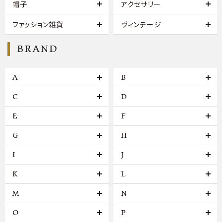
帽子
アクセサリー
ファッション雑貨
ヴィンテージ
BRAND
A
B
C
D
E
F
G
H
I
J
K
L
M
N
O
P