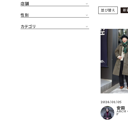
店舗
CONTENTS
並び替え
新
ア
性別
SHOP
カテゴリ
INFORMATION
アナ
ご利用ガイド
プライバシーポリシー
特定商取引法について
お問い合わせ
OFFICIAL WEB SITE
2026/01/05
ACCOUNT MENU
安田
ARCH 
ようこそ ゲスト 様
P
meeting_room
person
ログイン
会員登録