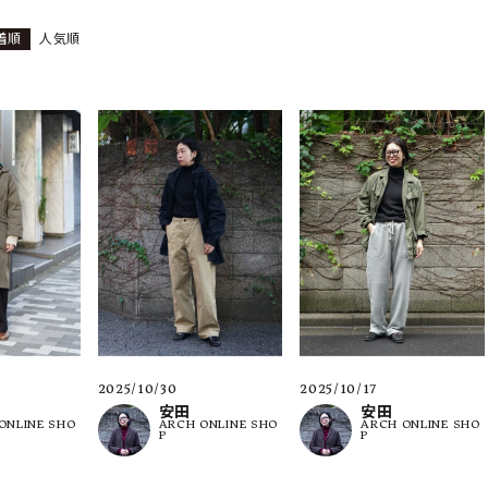
着順
人気順
ーチ
アーチサッポロ
オールデン
トミカ
アストールフレックス
アーツアンドクラフツ
2025/10/30
2025/10/17
安田
安田
ONLINE SHO
ARCH ONLINE SHO
ARCH ONLINE SHO
P
P