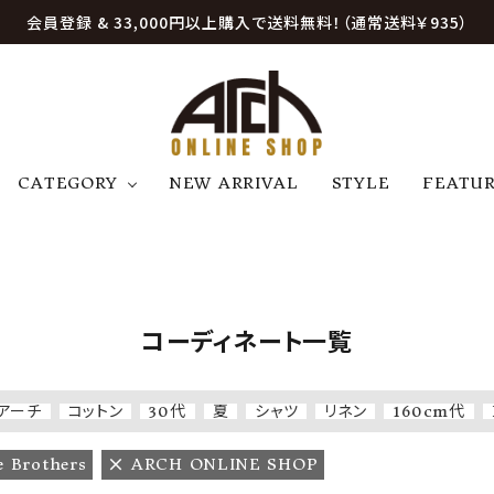
会員登録 & 33,000円以上購入で送料無料！（通常送料￥935）
CATEGORY
NEW ARRIVAL
STYLE
FEATU
アウター
ジャケット
トップス
B
C
D
E
帽子
アクセサリー
ファッション雑貨
K
L
M
N
コーディネート一覧
U
W
etc
アーチ
コットン
30代
夏
シャツ
リネン
160cm代
e Brothers
ARCH ONLINE SHOP