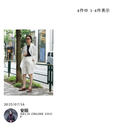
4
件中
1
-
4
件表示
ア ボンタージ
オーベルジュ
アミアカルヴァ
2025/07/16
安田
ARCH ONLINE SHO
P