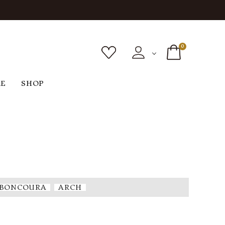
0
RE
SHOP
ボトムス
シューズ
バッグ
F
G
H
I
ヴィンテージ
O
P
R
S
BONCOURA
ARCH