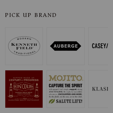
SHOP
PICK UP BRAND
INFORMATION
ご利用ガイド
プライバシーポリシー
特定商取引法について
お問い合わせ
OFFICIAL WEB SITE
ACCOUNT MENU
ようこそ ゲスト 様
meeting_room
person
ログイン
会員登録