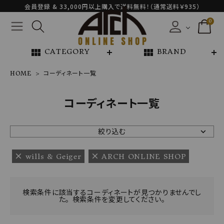
会員登録 & 33,000円以上購入で送料無料！（通常送料￥935）
0
view_module
view_module
CATEGORY
BRAND
HOME
コーディネート一覧
NEW ARRIVAL
コーディネート一覧
ARCH EXCLUSIVE
絞り込む
BRAND
wills & Geiger
ARCH ONLINE SHOP
CATEGORY
検索条件に該当するコーディネートが見つかりませんでし
た。 検索条件を変更してください。
CONTENTS