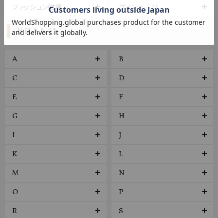
ファッション雑貨
ヴィンテージ
BRAND
A
B
C
D
E
F
G
H
I
J
K
L
M
N
O
P
R
S