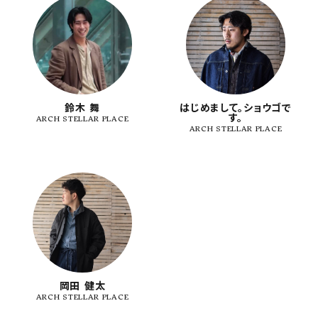
SHOP
INFORMATION
ご利用ガイド
プライバシーポリシー
鈴木 舞
はじめまして。ショウゴで
す。
ARCH STELLAR PLACE
特定商取引法について
ARCH STELLAR PLACE
お問い合わせ
OFFICIAL WEB SITE
ACCOUNT MENU
ようこそ ゲスト 様
meeting_room
person
ログイン
会員登録
岡田 健太
ARCH STELLAR PLACE