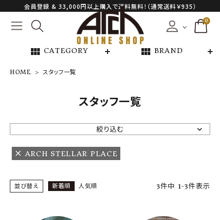
会員登録 & 33,000円以上購入で送料無料！（通常送料￥935）
0
view_module
view_module
CATEGORY
BRAND
HOME
スタッフ一覧
NEW ARRIVAL
スタッフ一覧
ARCH EXCLUSIVE
絞り込む
BRAND
ARCH STELLAR PLACE
CATEGORY
3
件中
1
-
3
件表示
並び替え
新着順
人気順
CONTENTS