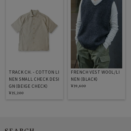
FRENCH VEST WOOL/LI
TRACK CH. - COTTON LI
NEN（BLACK）
NEN SMALL CHECK DESI
GN（BEIGE CHECK）
¥
39,600
¥
35,200
SEARCH