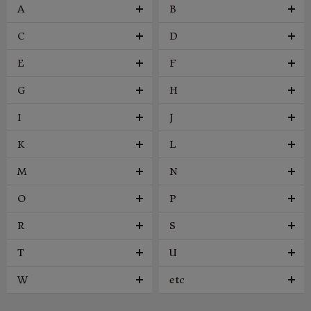
A
B
C
D
E
F
G
H
I
J
K
L
M
N
O
P
R
S
T
U
W
etc