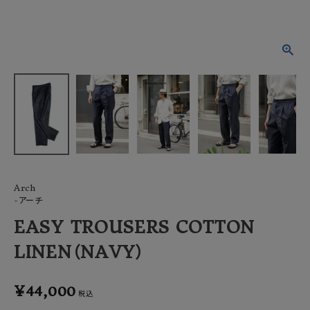
OFFICIAL WEB SITE
ACCOUNT MENU
ようこそ ゲスト 様
meeting_room
person
ログイン
会員登録
Arch
-アーチ
EASY TROUSERS COTTON
LINEN（NAVY）
¥
44,000
税込