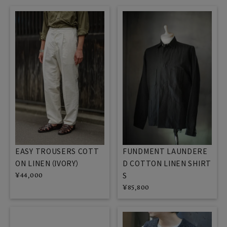
EASY TROUSERS COTT
FUNDMENT LAUNDERE
ON LINEN（IVORY）
D COTTON LINEN SHIRT
S
¥
44,000
¥
85,800