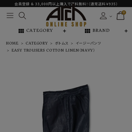
会員登録 & 33,000円以上購入で送料無料！（通常送料￥935）
0
view_module
view_module
CATEGORY
BRAND
HOME
CATEGORY
ボトムス
イージーパンツ
EASY TROUSERS COTTON LINEN（NAVY）
EASY TROUS
ERS COTTON
LINEN（NAV
Y）
¥
44,000
NEW ARRIVAL