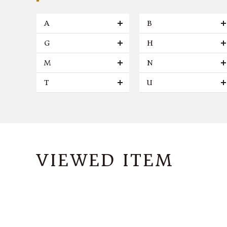
A
B
G
H
M
N
T
U
VIEWED ITEM