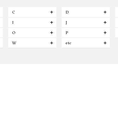
C
D
I
J
O
P
W
etc