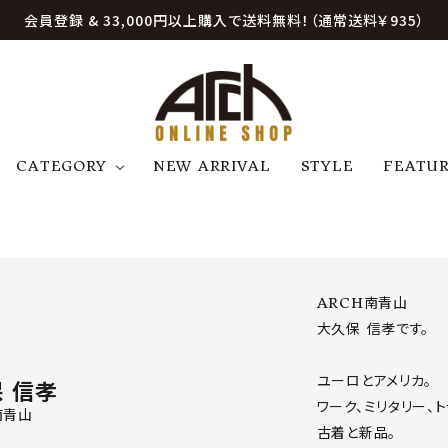
会員登録 & 33,000円以上購入で送料無料！（通常送料￥935）
CATEGORY
NEW ARRIVAL
STYLE
FEATU
アウター
ジャケット
トップス
B
C
D
E
帽子
アクセサリー
ファッション雑貨
K
L
M
N
ARCH南青山

U
W
etc
大久保 信孝です。

ユーロとアメリカ。

 信孝
ワーク、ミリタリー、トラ
南青山
古着と新品。
