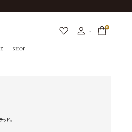
0
RE
SHOP
ボトムス
シューズ
バッグ
F
G
H
I
ヴィンテージ
O
P
R
S
ッド。
