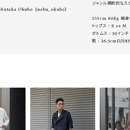
ジャンル横断的なスタ
obutaka Okubo
nobu_okubo
ーチ
アーチサッポロ
オールデン
170cm 60kg 細身
トップス : S or M

ボトムス : 30インチ

靴 : 26.5cm(US8
トミカ
アストールフレックス
アーツアンドクラフツ