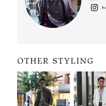
CONTENTS
N
ア
SHOP
INFORMATION
アナ
ご利用ガイド
プライバシーポリシー
特定商取引法について
OTHER STYLING
お問い合わせ
OFFICIAL WEB SITE
ACCOUNT MENU
ようこそ ゲスト 様
meeting_room
person
ログイン
会員登録