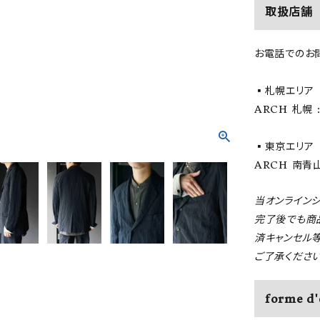
取扱店舗
お電話でのお
▪️札幌エリア
ARCH 札幌 : 
▪️東京エリア
ARCH 南青山 
当オンライン
完了後でも商
済キャンセル
ご了承ください
forme d'