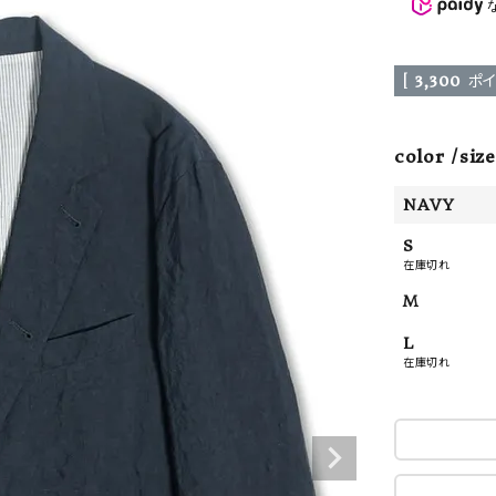
ーチ
アーチサッポロ
オールデン
[
3,300
ポイ
color
size
トミカ
アストールフレックス
アーツアンドクラフツ
NAVY
S
在庫切れ
M
L
在庫切れ