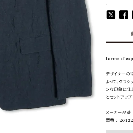
forme d'e
デザイナーの
よって、クラシ
ンな印象に仕上
とセットアップ
メーカー品番 :
型番 : 2012