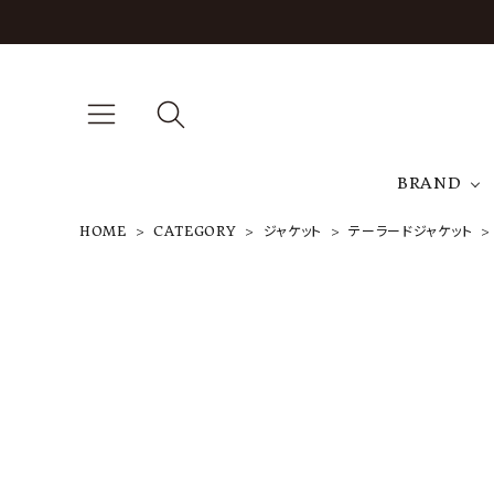
BRAND
HOME
CATEGORY
ジャケット
テーラードジャケット
A
J
T
HG504 5B L
OUNGE JAC
KET
¥
181,500