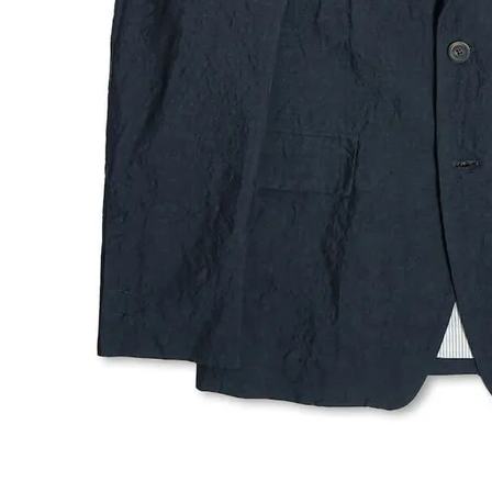
お問い合わせ
OFFICIAL WEB SITE
ACCOUNT MENU
ようこそ ゲスト 様
meeting_room
person
ログイン
会員登録