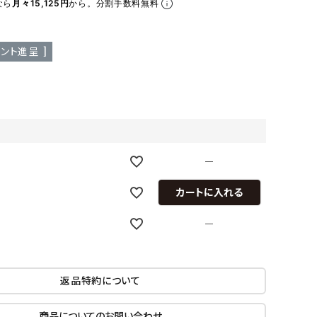
なら
月々15,125円
から。分割手数料無料
ア ボンタージ
オーベルジュ
アミアカルヴァ
ント進呈 ]
—
カートに入れる
—
返品特約について
商品についてのお問い合わせ