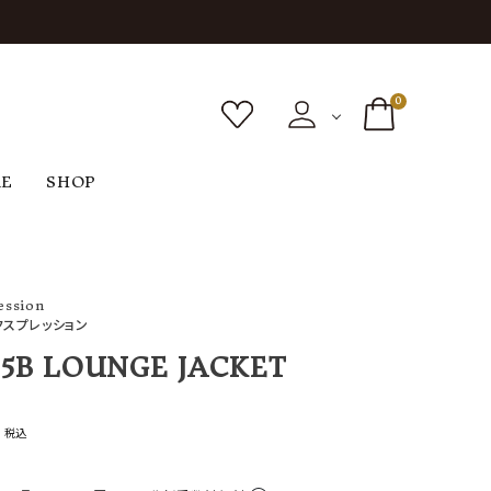
0
RE
SHOP
ボトムス
シューズ
バッグ
F
G
H
I
ヴィンテージ
ession
O
P
R
S
クスプレッション
 5B LOUNGE JACKET
0
税込