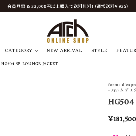
会員登録 & 33,000円以上購入で送料無料！（通常送料￥935）
CATEGORY
NEW ARRIVAL
STYLE
FEATU
HG504 5B LOUNGE JACKET
アウター
ジャケット
トップス
B
C
D
E
帽子
アクセサリー
ファッション雑貨
forme d'expr
K
L
M
N
-フォルム デ エ
U
W
etc
HG504
¥
181,50