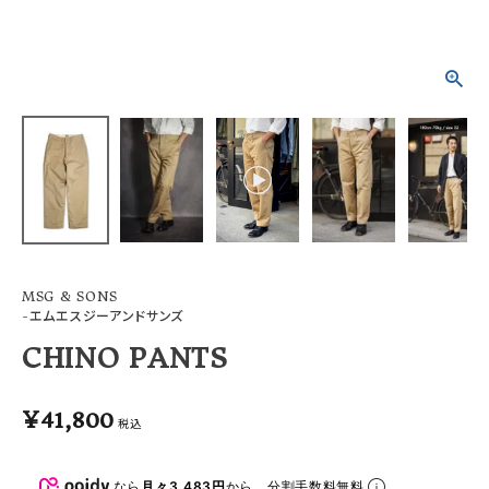
ACCOUNT MENU
ようこそ ゲスト 様
meeting_room
person
ログイン
会員登録
MSG & SONS
-エムエスジーアンドサンズ
CHINO PANTS
¥
41,800
税込
なら
月々3,483円
から。分割手数料無料