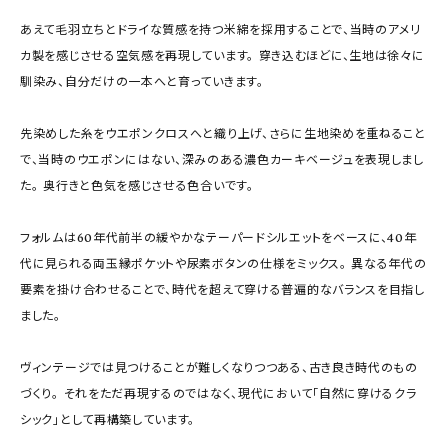
あえて毛羽立ちとドライな質感を持つ米綿を採用することで、当時のアメリ
カ製を感じさせる空気感を再現しています。 穿き込むほどに、生地は徐々に
馴染み、自分だけの一本へと育っていきます。
先染めした糸をウエポンクロスへと織り上げ、さらに生地染めを重ねること
で、当時のウエポンにはない、深みのある濃色カーキベージュを表現しまし
た。 奥行きと色気を感じさせる色合いです。
フォルムは60年代前半の緩やかなテーパードシルエットをベースに、40年
代に見られる両玉縁ポケットや尿素ボタンの仕様をミックス。 異なる年代の
要素を掛け合わせることで、時代を超えて穿ける普遍的なバランスを目指し
ました。
ヴィンテージでは見つけることが難しくなりつつある、古き良き時代のもの
づくり。 それをただ再現するのではなく、現代において「自然に穿けるクラ
シック」として再構築しています。