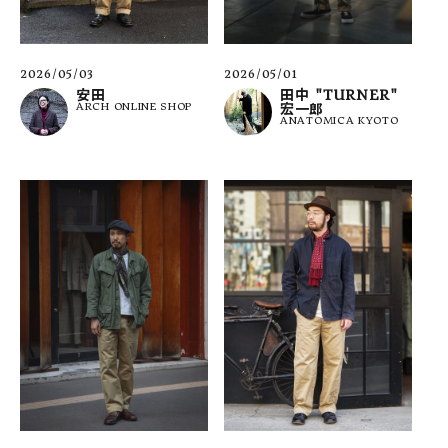
2026/05/03
2026/05/01
安田
田中 "TURNER"
ARCH ONLINE SHOP
宏一郎
ANATOMICA KYOTO