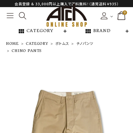
会員登録 & 33,000円以上購入で送料無料！（通常送料￥935）
0
view_module
view_module
CATEGORY
BRAND
HOME
CATEGORY
ボトムス
チノパンツ
CHINO PANTS
CHINO PANT
S
¥
41,800
NEW ARRIVAL
ARCH EXCLUSIVE