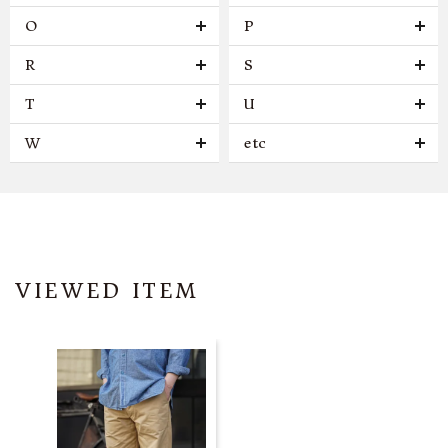
O
P
R
S
T
U
W
etc
VIEWED ITEM