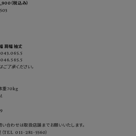
53,900（税込み）
503
幅
肩幅
袖丈
.0
43.0
65.5
.0
46.5
65.5
はご了承ください。
体重70kg
M
9
問い合わせは取扱店舗までお願いいたします。
TEL 011-281-5560）