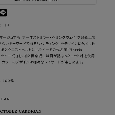
ヒート）
オマージュする”アーネストミラー・ヘミングウェイ”を語る上で
きないキーワードである「ハンティング」をデザインに落とし込
頃とウエストベルトにはツイードの代名詞「Harris
リスツイード）」を、袖と後身頃には目が詰まったニット地を使用
ーカラーのデザインは様々なレイヤードが楽しめます。
L 100%
APAN
OCTOBER CARDIGAN