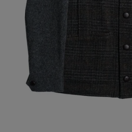
お問い合わせ
OFFICIAL WEB SITE
ACCOUNT MENU
ようこそ ゲスト 様
meeting_room
person
ログイン
会員登録