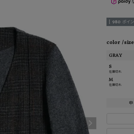
ーチ
アーチサッポロ
オールデン
[
980
ポイン
color
size
トミカ
アストールフレックス
アーツアンドクラフツ
GRAY
S
在庫切れ
M
在庫切れ
申