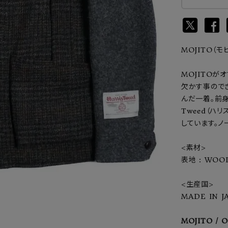
MOJITO（モ
MOJITOが
欠かす事ので
んだ一着。前身
Tweed（ハ
しています。ノ
<素材>
表地 : WOO
<生産国>
MADE IN J
MOJITO / 