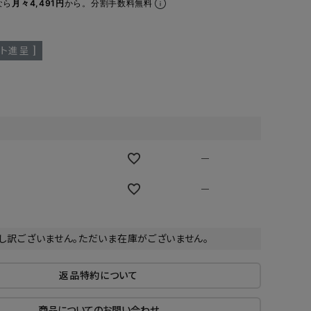
なら
月々4,491円
から。分割手数料無料
ア ボンタージ
オーベルジュ
アミアカルヴァ
ト進呈 ]
—
—
し訳ございません。ただいま在庫がございません。
返品特約について
商品についてのお問い合わせ