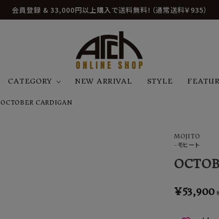
会員登録 & 33,000円以上購入で送料無料！（通常送料￥935）
CATEGORY
NEW ARRIVAL
STYLE
FEATU
OCTOBER CARDIGAN
アウター
ジャケット
トップス
B
C
D
E
帽子
アクセサリー
ファッション雑貨
MOJITO
K
L
M
N
-モヒート
U
W
etc
OCTOB
¥
53,900