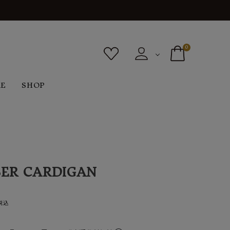
0
RE
SHOP
ボトムス
シューズ
バッグ
F
G
H
I
ヴィンテージ
O
P
R
S
ER CARDIGAN
税込