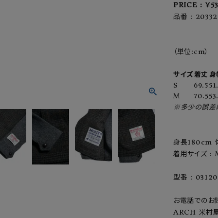
PRICE : ￥
品番 : 20332
（単位:cm）
サイズ
着丈
身
S
69.5
51
M
70.5
53
※多少の誤差
身長180cm 
着用サイズ : 
型番 : 03120
お電話でのお
ARCH 米村屋（