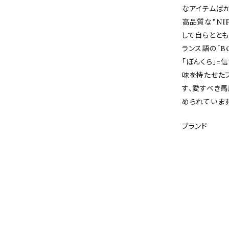
なアイテムば
高品質な"NI
して自らととも
ランス語の「B
「ぼんくら」=
味を持たせたブ
す、愛すべき馬
められています
ブランド