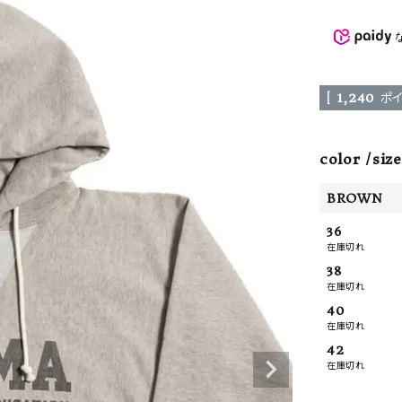
ーチ
アーチサッポロ
オールデン
[
1,240
ポイ
トミカ
アストールフレックス
アーツアンドクラフツ
color
size
BROWN
36
在庫切れ
38
在庫切れ
40
在庫切れ
42
在庫切れ