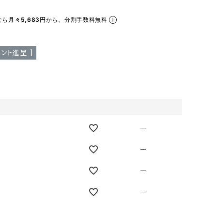
ア ボンタージ
オーベルジュ
アミアカルヴァ
なら
月々5,683円
から。分割手数料無料
ント進呈 ]
—
—
—
—