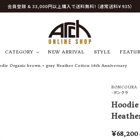
会員登録 & 33,000円以上購入で送料無料！（通常送料￥935）
CATEGORY
NEW ARRIVAL
STYLE
FEATU
die Organic brown × gray Heather Cotton 14th Anniversary
アウター
ジャケット
トップス
B
C
D
E
帽子
アクセサリー
ファッション雑貨
BONCOURA
K
L
M
N
-ボンクラ
U
W
etc
Hoodie
Heathe
¥
68,200