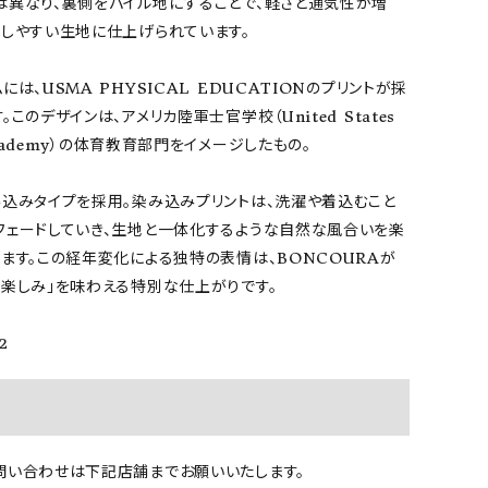
は異なり、裏側をパイル地にすることで、軽さと通気性が増
用しやすい生地に仕上げられています。
には、USMA PHYSICAL EDUCATIONのプリントが採
このデザインは、アメリカ陸軍士官学校（United States
 Academy）の体育教育部門をイメージしたもの。
み込みタイプを採用。染み込みプリントは、洗濯や着込むこと
フェードしていき、生地と一体化するような自然な風合いを楽
ます。この経年変化による独特の表情は、BONCOURAが
る楽しみ」を味わえる特別な仕上がりです。
2
問い合わせは下記店舗までお願いいたします。