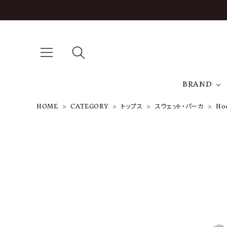
BRAND
HOME
CATEGORY
トップス
スウェット・パーカ
Hoo
A
J
T
Hoodie Org
anic brown
× gray Heat
her Cotton
14th Annive
rsary