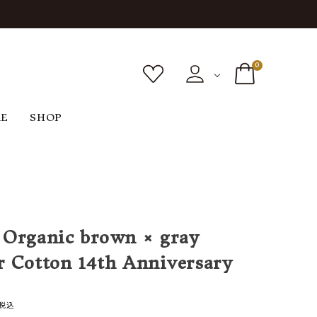
0
RE
SHOP
ボトムス
シューズ
バッグ
F
G
H
I
ヴィンテージ
O
P
R
S
 Organic brown × gray
r Cotton 14th Anniversary
税込