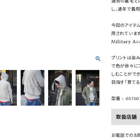
通常の裏毛と
し、通年で着
今回のアイテム
用されています。
Military
プリントは染
で色が徐々に
しむことができ
目指す「育て
型番 : 01710
取扱店舗
お電話でのお