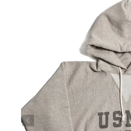
¥
68,200
ア
NEW ARRIVAL
ARCH EXCLUSIVE
アナ
BRAND
CATEGORY
CONTENTS
SHOP
INFORMATION
ご利用ガイド