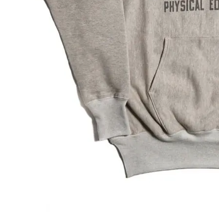
プライバシーポリシー
特定商取引法について
お問い合わせ
OFFICIAL WEB SITE
ACCOUNT MENU
ようこそ ゲスト 様
meeting_room
person
ログイン
会員登録