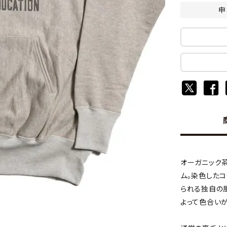
申
オーガニック茶
ム。染色した
られる独自の
よって色合い