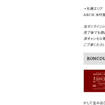
▪️札幌エリア
ARCH 米村屋 
当オンライン
完了後でも商
済キャンセル
ご了承ください
BONCO
かして生み出